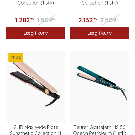
Collection (1 stk)
Collection (1 stk)
1.282
1.509
2.132
2.509
95
00
95
00
Læg i kurv
Læg i kurv
-15
%
GHD Max Wide Plate
Beurer Glattejern HS 50
Sunsthetic Collection (1
Ocean Petroleum (1 stk)