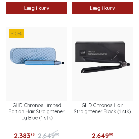
Læg i kurv
Læg i kurv
-10
%
GHD Chronos Limited
GHD Chronos Hair
Edition Hair Straightener
Straightener Black (1 stk)
Icy Blue (1 stk)
2.383
2.649
2.649
95
00
00