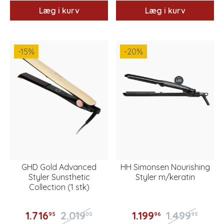
Læg i kurv
Læg i kurv
-15
%
-20
%
GHD Gold Advanced
HH Simonsen Nourishing
Styler Sunsthetic
Styler m/keratin
Collection (1 stk)
1.716
2.019
1.199
1.499
95
00
96
95