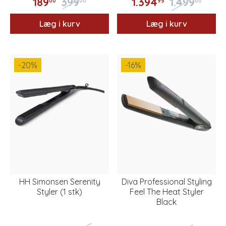
189
399
1.394
1.499
00
00
95
00
Læg i kurv
Læg i kurv
-20
%
-16
%
HH Simonsen Serenity
Diva Professional Styling
Styler (1 stk)
Feel The Heat Styler
Black