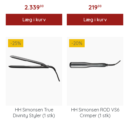
2.339
219
00
00
Læg i kurv
Læg i kurv
-25
%
-20
%
HH Simonsen True
HH Simonsen ROD VS6
Divinity Styler (1 stk)
Crimper (1 stk)