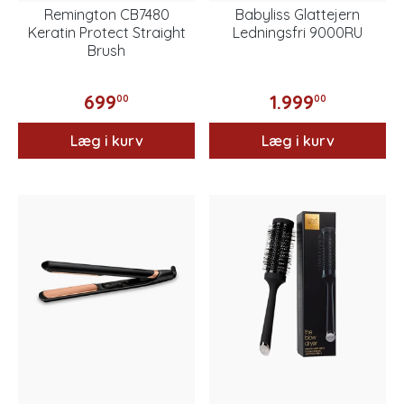
Remington CB7480
Babyliss Glattejern
Keratin Protect Straight
Ledningsfri 9000RU
Brush
699
1.999
00
00
Læg i kurv
Læg i kurv