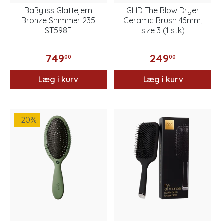
BaByliss Glattejern
GHD The Blow Dryer
Bronze Shimmer 235
Ceramic Brush 45mm,
ST598E
size 3 (1 stk)
749
249
00
00
Læg i kurv
Læg i kurv
-20
%