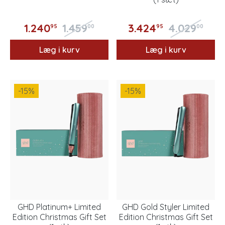
1.240
1.459
3.424
4.029
95
00
95
00
Læg i kurv
Læg i kurv
-15
%
-15
%
GHD Platinum+ Limited
GHD Gold Styler Limited
Edition Christmas Gift Set
Edition Christmas Gift Set