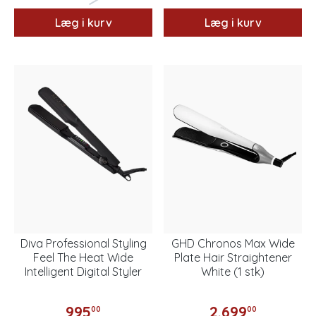
Læg i kurv
Læg i kurv
Diva Professional Styling
GHD Chronos Max Wide
Feel The Heat Wide
Plate Hair Straightener
Intelligent Digital Styler
White (1 stk)
995
2.699
00
00