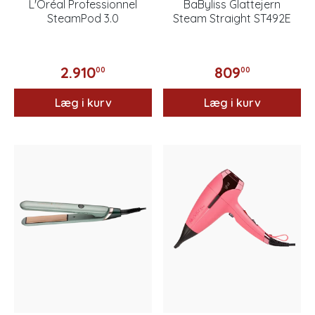
L'Oréal Professionnel
BaByliss Glattejern
SteamPod 3.0
Steam Straight ST492E
2.910
809
00
00
Læg i kurv
Læg i kurv