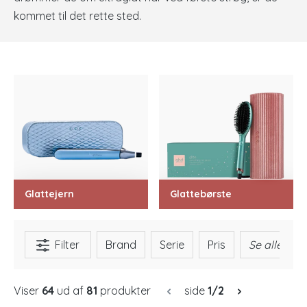
kommet til det rette sted.
Glattejern
Glattebørste
Filter
Brand
Serie
Pris
Se alle
Viser
64
ud af
81
produkter
side
1/2