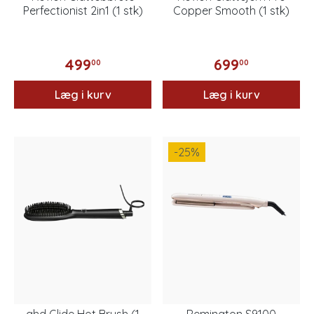
Perfectionist 2in1 (1 stk)
Copper Smooth (1 stk)
499
699
00
00
Læg i kurv
Læg i kurv
-25
%