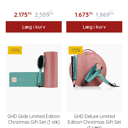
2.175
2.559
1.673
1.969
95
00
95
00
Læg i kurv
Læg i kurv
-15
%
-15
%
GHD Glide Limited Edition
GHD Deluxe Limited
Christmas Gift Set (1 stk)
Edition Christmas Gift Set
(1 sæt)