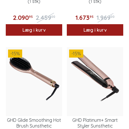
(1 stk)
(1 stk)
2.090
2.459
1.673
1.969
95
00
95
00
Læg i kurv
Læg i kurv
-15
%
-15
%
GHD Glide Smoothing Hot
GHD Platinum+ Smart
Brush Sunsthetic
Styler Sunsthetic