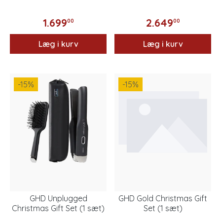
1.699
2.649
00
00
Læg i kurv
Læg i kurv
-15
%
-15
%
GHD Unplugged
GHD Gold Christmas Gift
Christmas Gift Set (1 sæt)
Set (1 sæt)