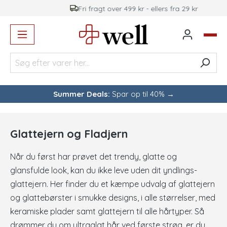
Fri fragt over 499 kr - ellers fra 29 kr
vedindhold
Summer Deals:
Spar op til 40% →
Glattejern og Fladjern
Når du først har prøvet det trendy, glatte og
glansfulde look, kan du ikke leve uden dit yndlings-
glattejern. Her finder du et kæmpe udvalg af glattejern
og glattebørster i smukke designs, i alle størrelser, med
keramiske plader samt glattejern til alle hårtyper. Så
drømmer du om ultraglat hår ved første strøg, er du