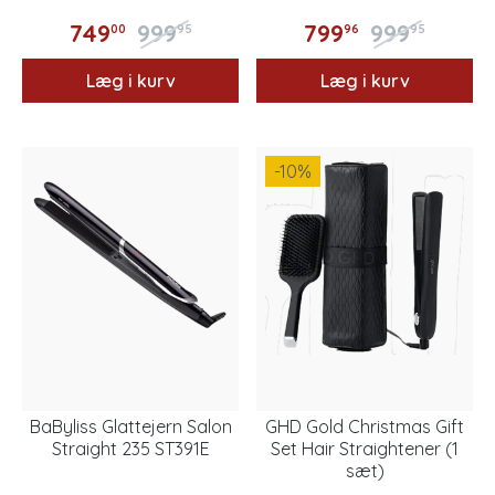
749
999
799
999
00
95
96
95
Læg i kurv
Læg i kurv
-10
%
BaByliss Glattejern Salon
GHD Gold Christmas Gift
Straight 235 ST391E
Set Hair Straightener (1
sæt)