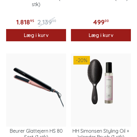
stk)
1.818
2.139
499
95
00
00
Læg i kurv
Læg i kurv
-20
%
Beurer Glattejern HS 80
HH Simonsen Styling Oil +
Sort (1 stk)
Wonder Brush (1 stk)