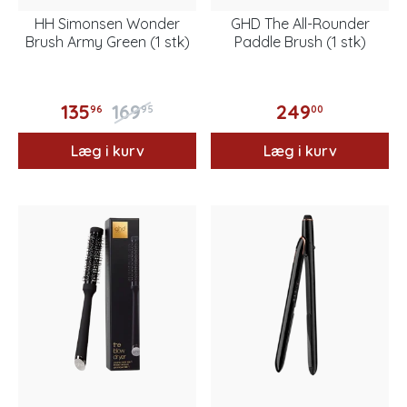
HH Simonsen Wonder
GHD The All-Rounder
Brush Army Green (1 stk)
Paddle Brush (1 stk)
135
169
249
96
95
00
Læg i kurv
Læg i kurv