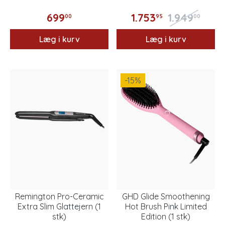
699
1.753
1.949
00
95
00
Læg i kurv
Læg i kurv
-15
%
Remington Pro-Ceramic
GHD Glide Smoothening
Extra Slim Glattejern (1
Hot Brush Pink Limited
stk)
Edition (1 stk)