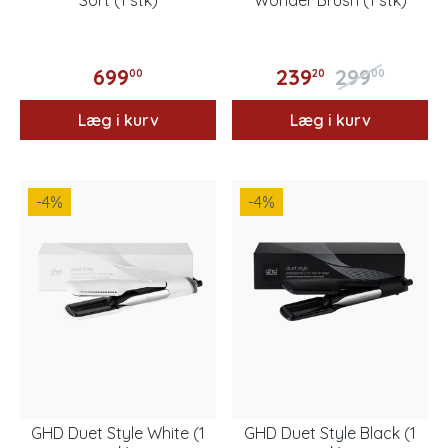
699
239
299
00
20
00
Læg i kurv
Læg i kurv
-4
%
-4
%
GHD Duet Style White (1
GHD Duet Style Black (1