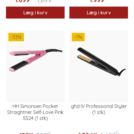
Læg i kurv
Læg i kurv
-53
%
-7
%
HH Simonsen Pocket
ghd IV Professional Styler
Straightner Self-Love Pink
(1 stk)
SS24 (1 stk)