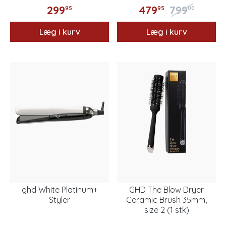
299
479
799
95
95
00
Læg i kurv
Læg i kurv
ghd White Platinum+
GHD The Blow Dryer
Styler
Ceramic Brush 35mm,
size 2 (1 stk)