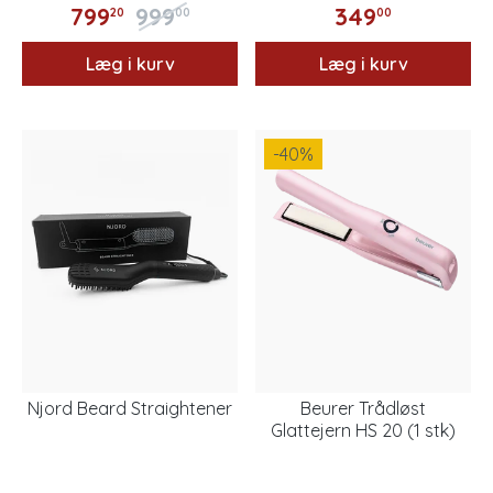
799
999
349
20
00
00
Læg i kurv
Læg i kurv
-40
%
Njord Beard Straightener
Beurer Trådløst
Glattejern HS 20 (1 stk)