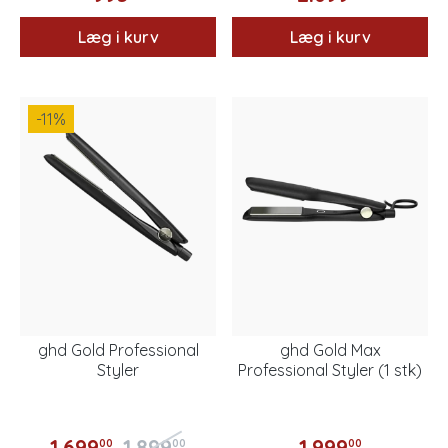
Læg i kurv
Læg i kurv
-11
%
ghd Gold Professional
ghd Gold Max
Styler
Professional Styler (1 stk)
1.699
1.899
1.999
00
00
00