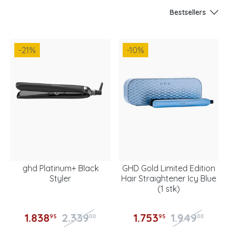
Bestsellers
-21
%
-10
%
ghd Platinum+ Black
GHD Gold Limited Edition
Styler
Hair Straightener Icy Blue
(1 stk)
1.838
2.339
1.753
1.949
95
00
95
00