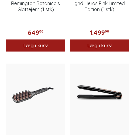
Remington Botanicals
ghd Helios Pink Limited
Glattejern (1 stk)
Edition (1 stk)
649
1.499
00
00
Læg i kurv
Læg i kurv