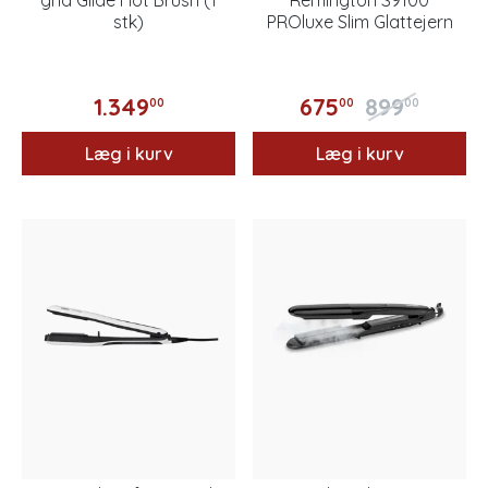
ghd Glide Hot Brush (1
Remington S9100
stk)
PROluxe Slim Glattejern
1.349
675
899
00
00
00
Læg i kurv
Læg i kurv