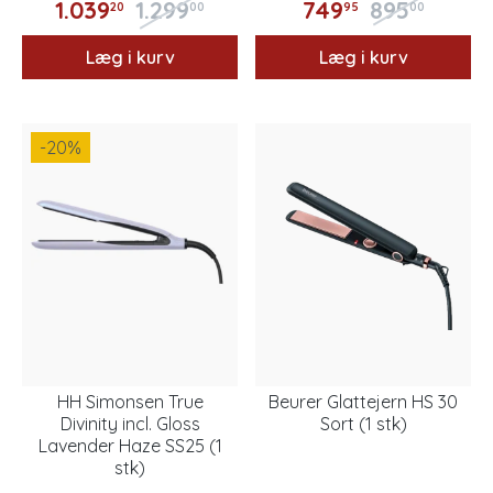
1.039
1.299
749
895
20
00
95
00
Læg i kurv
Læg i kurv
-20
%
HH Simonsen True
Beurer Glattejern HS 30
Divinity incl. Gloss
Sort (1 stk)
Lavender Haze SS25 (1
stk)