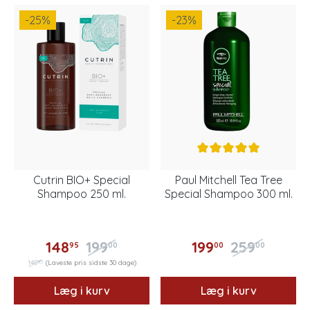
-25
%
-23
%
Cutrin BIO+ Special
Paul Mitchell Tea Tree
Shampoo 250 ml.
Special Shampoo 300 ml.
148
199
199
259
95
00
00
00
95
148
(Laveste pris sidste 30 dage)
Læg i kurv
Læg i kurv