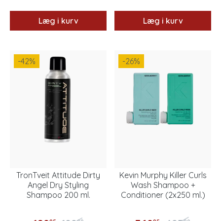
Læg i kurv
Læg i kurv
-42
%
-26
%
TronTveit Attitude Dirty
Kevin Murphy Killer Curls
Angel Dry Styling
Wash Shampoo +
Shampoo 200 ml.
Conditioner (2x250 ml.)