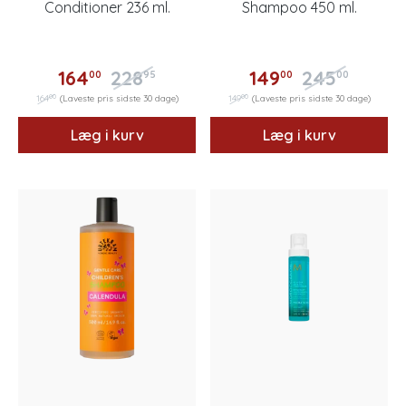
Conditioner 236 ml.
Shampoo 450 ml.
164
228
149
245
00
95
00
00
00
00
164
(Laveste pris sidste 30 dage)
149
(Laveste pris sidste 30 dage)
Læg i kurv
Læg i kurv