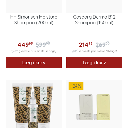
HH Simonsen Moisture
Cosborg Derma B12
Shampoo (700 ml)
Shampoo (150 ml)
449
599
214
269
95
95
95
00
95
75
198
(Laveste pris sidste 30 dage)
201
(Laveste pris sidste 30 dage)
Læg i kurv
Læg i kurv
-24
%