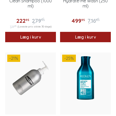
Clean Shampoo (1000
Hydrate-Me Wash (250
ml)
ml)
222
279
499
716
95
95
95
85
95
222
(Laveste pris sidste 30 dage)
Læg i kurv
Læg i kurv
-21
%
-25
%