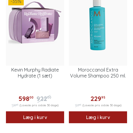
-35
%
Kevin Murphy Radiate
Moroccanoil Extra
Hydrate (1 sæt)
Volume Shampoo 250 ml.
598
922
229
00
00
95
00
96
598
(Laveste pris sidste 30 dage)
183
(Laveste pris sidste 30 dage)
Læg i kurv
Læg i kurv