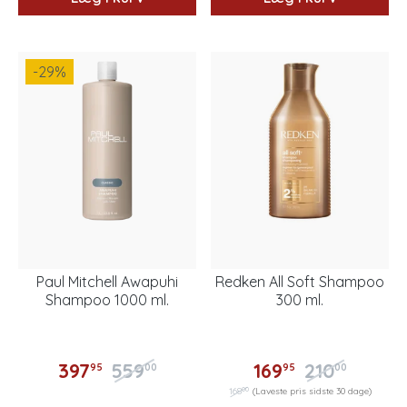
-29
%
Paul Mitchell Awapuhi
Redken All Soft Shampoo
Shampoo 1000 ml.
300 ml.
397
559
169
210
95
00
95
00
00
168
(Laveste pris sidste 30 dage)