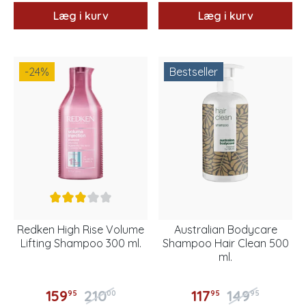
Læg i kurv
Læg i kurv
-24
%
Bestseller
Redken High Rise Volume
Australian Bodycare
Lifting Shampoo 300 ml.
Shampoo Hair Clean 500
ml.
159
210
117
149
95
00
95
95