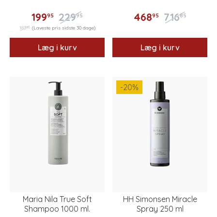
199
229
468
716
95
95
95
85
96
183
(Laveste pris sidste 30 dage)
Læg i kurv
Læg i kurv
-20
%
Maria Nila True Soft
HH Simonsen Miracle
Shampoo 1000 ml.
Spray 250 ml