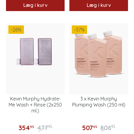
Læg i kurv
Læg i kurv
-26
%
-37
%
Kevin Murphy Hydrate-
3 x Kevin Murphy
Me Wash + Rinse (2x250
Plumping Wash (250 ml)
ml.)
354
477
507
806
95
90
95
95