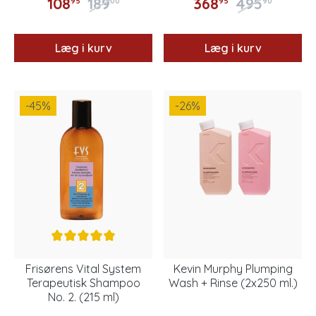
108
189
368
495
95
00
95
90
Læg i kurv
Læg i kurv
-45
%
-26
%
Frisørens Vital System
Kevin Murphy Plumping
Terapeutisk Shampoo
Wash + Rinse (2x250 ml.)
No. 2. (215 ml)