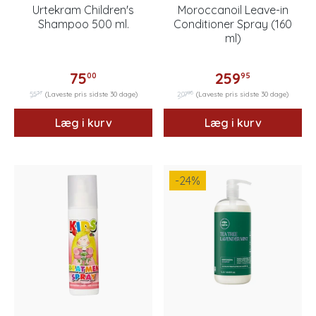
Urtekram Children's
Moroccanoil Leave-in
Shampoo 500 ml.
Conditioner Spray (160
ml)
75
259
00
95
37
96
55
(Laveste pris sidste 30 dage)
207
(Laveste pris sidste 30 dage)
Læg i kurv
Læg i kurv
-24
%