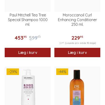
Paul Mitchell Tea Tree
Moroccanoil Curl
Special Shampoo 1000
Enhancing Conditioner
ml.
250 ml.
453
599
229
95
00
95
96
183
(Laveste pris sidste 30 dage)
Læg i kurv
Læg i kurv
-29
%
-44
%