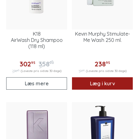
K18
Kevin Murphy Stimulate-
AirWash Dry Shampoo
Me Wash 250 ml.
(118 ml)
302
358
238
95
00
95
40
16
286
(Laveste pris sidste 30 dage)
191
(Laveste pris sidste 30 dage)
Læs mere
Læg i kurv