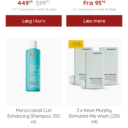
449
599
Fra
95
95
95
96
95
96
198
(Laveste pris sidste 30 dage)
95
(Laveste pris sidste 30 dage)
Læg i kurv
Læs mere
-35
%
Moroccanoil Curl
3 x Kevin Murphy
Enhancing Shampoo 250
Stimulate-Me Wash (250
ml.
ml)