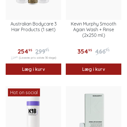
Australian Bodycare 3
Kevin Murphy Smooth
Hair Products (1 sæt)
Again Wash + Rinse
(2x250 ml.)
254
299
354
466
95
95
95
95
00
229
(Laveste pris sidste 30 dage)
Læg i kurv
Læg i kurv
Hot on social