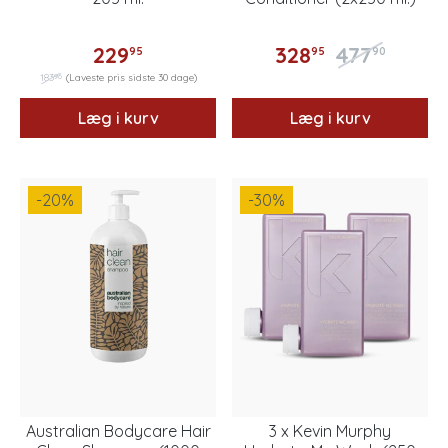
229
328
477
95
95
90
96
183
(Laveste pris sidste 30 dage)
Læg i kurv
Læg i kurv
-20
%
-30
%
Australian Bodycare Hair
3 x Kevin Murphy