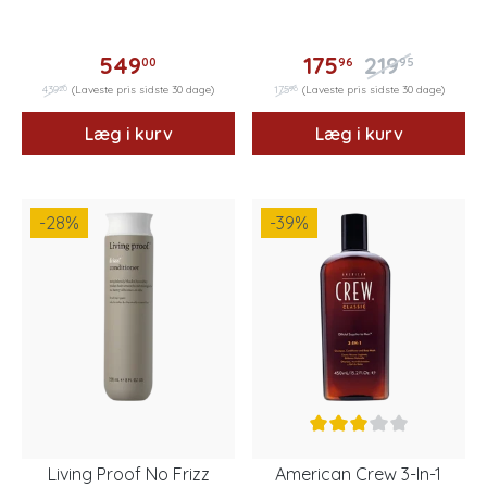
549
175
219
00
96
95
20
96
439
(Laveste pris sidste 30 dage)
175
(Laveste pris sidste 30 dage)
Læg i kurv
Læg i kurv
-28
%
-39
%
Living Proof No Frizz
American Crew 3-In-1