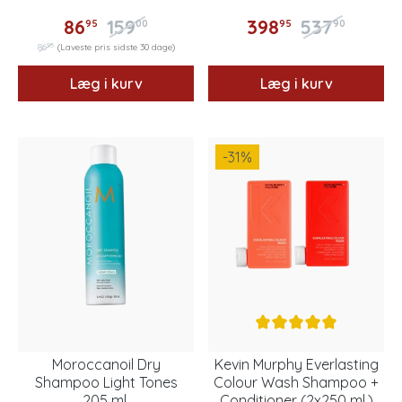
86
159
398
537
95
00
95
90
95
86
(Laveste pris sidste 30 dage)
Læg i kurv
Læg i kurv
-31
%
Moroccanoil Dry
Kevin Murphy Everlasting
Shampoo Light Tones
Colour Wash Shampoo +
205 ml.
Conditioner (2x250 ml.)