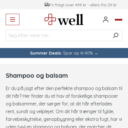
Fri fragt over 499 kr - ellers fra 29 kr
vedindhold
Summer Deals:
Spar op til 40% →
Shampoo og balsam
Er du på jagt efter den perfekte shampoo og balsam til
dit hår? Her finder du et hav af forskellige shampooer
og balsammer, der sørger for, at dit hår efterlades
rent, sundt og velplejet. Om dit hår trænger til fylde,
farvebeskyttelse, genopbygning eller ekstra fugt, har vi
uden tvivl en shampoo og balsam, der matcher dit