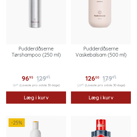
Pudderdåserne
Pudderdåserne
Tørshampoo (250 ml)
Vaskebalsam (500 ml)
96
129
126
179
95
95
00
95
95
00
96
(Laveste pris sidste 30 dage)
126
(Laveste pris sidste 30 dage)
Læg i kurv
Læg i kurv
-25
%