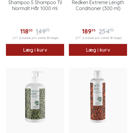
Shampoo S Shampoo Til
Redken Extreme Length
Normalt Hår 1000 ml.
Conditioner (300 ml)
118
149
189
254
00
00
95
00
00
95
118
(Laveste pris sidste 30 dage)
189
(Laveste pris sidste 30 dage)
Læg i kurv
Læg i kurv