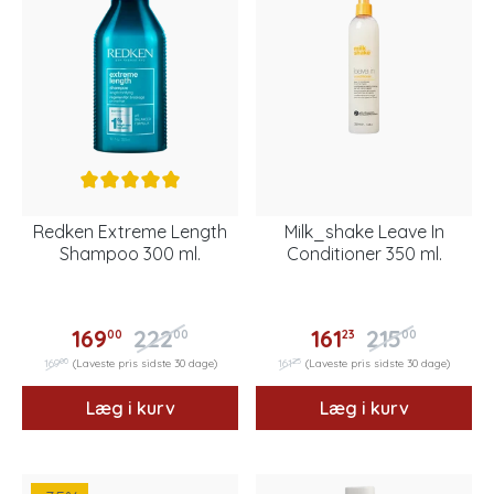
Redken Extreme Length
Milk_shake Leave In
Shampoo 300 ml.
Conditioner 350 ml.
169
222
161
215
00
00
23
00
00
25
169
(Laveste pris sidste 30 dage)
161
(Laveste pris sidste 30 dage)
Læg i kurv
Læg i kurv