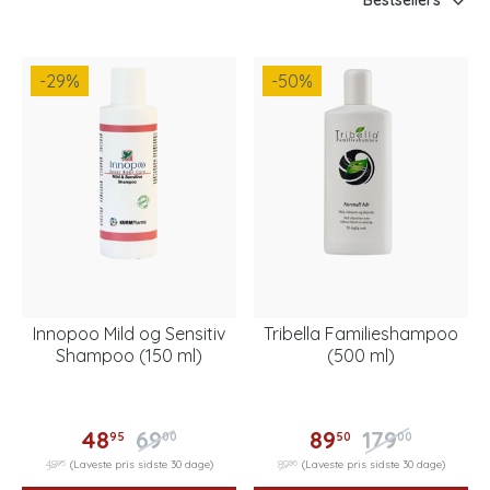
Bestsellers
-29
%
-50
%
Innopoo Mild og Sensitiv
Tribella Familieshampoo
Shampoo (150 ml)
(500 ml)
48
69
89
179
95
00
50
00
95
50
48
(Laveste pris sidste 30 dage)
89
(Laveste pris sidste 30 dage)