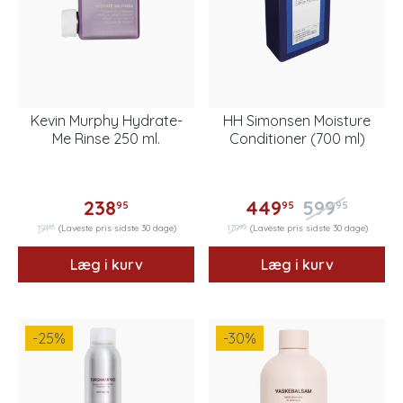
Kevin Murphy Hydrate-
HH Simonsen Moisture
Me Rinse 250 ml.
Conditioner (700 ml)
238
449
599
95
95
95
16
99
191
(Laveste pris sidste 30 dage)
179
(Laveste pris sidste 30 dage)
Læg i kurv
Læg i kurv
-25
%
-30
%