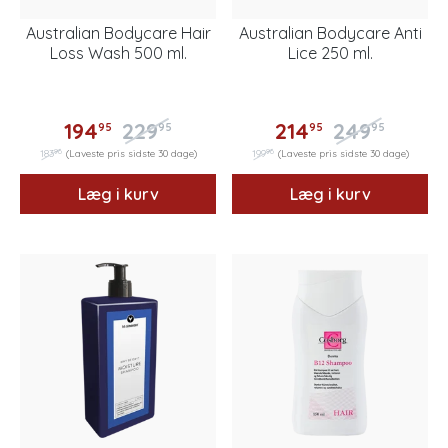
Australian Bodycare Hair
Australian Bodycare Anti
Loss Wash 500 ml.
Lice 250 ml.
194
229
214
249
95
95
95
95
96
96
183
(Laveste pris sidste 30 dage)
199
(Laveste pris sidste 30 dage)
Læg i kurv
Læg i kurv