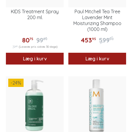
KIDS Treatment Spray
Paul Mitchell Tea Tree
200 ml.
Lavender Mint
Moisturizing Shampoo
(1000 ml)
80
99
453
599
75
00
95
00
20
79
(Laveste pris sidste 30 dage)
Læg i kurv
Læg i kurv
-24
%