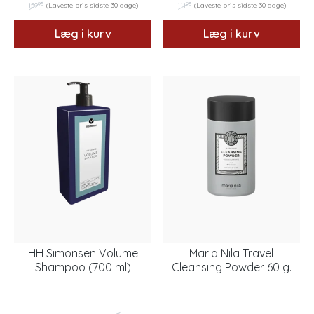
95
95
159
(Laveste pris sidste 30 dage)
111
(Laveste pris sidste 30 dage)
Læg i kurv
Læg i kurv
HH Simonsen Volume
Maria Nila Travel
Shampoo (700 ml)
Cleansing Powder 60 g.