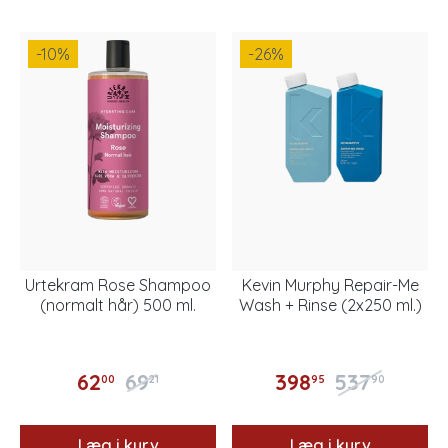
-10
%
-26
%
Urtekram Rose Shampoo
Kevin Murphy Repair-Me
(normalt hår) 500 ml.
Wash + Rinse (2x250 ml.)
62
69
398
537
00
21
95
90
Læg i kurv
Læg i kurv