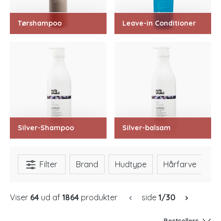
Tørshampoo
Leave-in Conditioner
Silver-Shampoo
Silver-balsam
Filter
Brand
Hudtype
Hårfarve
H
Viser
64
ud af
1864
produkter
side
1/30