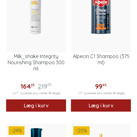
Milk_shake Integrity
Alpecin C1 Shampoo (375
Nourishing Shampoo 300
ml)
ml.
164
219
99
23
00
95
25
96
164
(Laveste pris sidste 30 dage)
79
(Laveste pris sidste 30 dage)
Læg i kurv
Læg i kurv
-24
%
-25
%