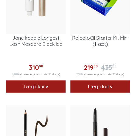
Jane Iredale Longest
RefectoCil Starter Kit Mini
Lash Mascara Black Ice
(1 sæt)
310
219
435
00
00
00
00
00
248
(Laveste pris sidste 30 dage)
219
(Laveste pris sidste 30 dage)
Læg i kurv
Læg i kurv