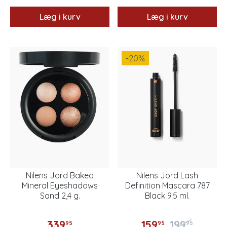
Læg i kurv
Læg i kurv
-20
%
Nilens Jord Baked
Nilens Jord Lash
Mineral Eyeshadows
Definition Mascara 787
Sand 2,4 g.
Black 9.5 ml.
339
159
199
95
95
95