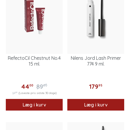
RefectoCil Chestnut No.4
Nilens Jord Lash Primer
15 ml.
774 9 ml.
44
89
179
00
00
95
00
44
(Laveste pris sidste 30 dage)
Læg i kurv
Læg i kurv