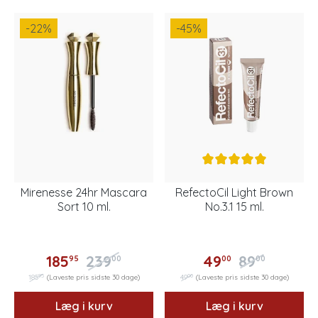
-22
%
-45
%
Mirenesse 24hr Mascara
RefectoCil Light Brown
Sort 10 ml.
No.3.1 15 ml.
185
239
49
89
95
00
00
00
95
00
185
(Laveste pris sidste 30 dage)
49
(Laveste pris sidste 30 dage)
Læg i kurv
Læg i kurv