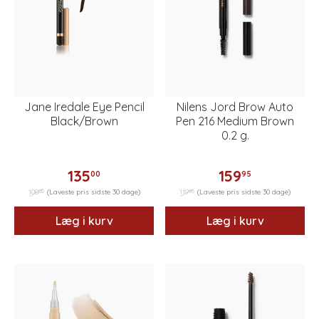
Jane Iredale Eye Pencil
Nilens Jord Brow Auto
Black/Brown
Pen 216 Medium Brown
0.2 g.
135
159
00
95
00
96
108
(Laveste pris sidste 30 dage)
119
(Laveste pris sidste 30 dage)
Læg i kurv
Læg i kurv