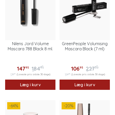
Nilens Jord Volume
GreenPeople Volumising
Mascara 788 Black 8 ml.
Mascara Black (7 ml)
147
184
106
227
95
95
95
00
71
95
138
(Laveste pris sidste 30 dage)
106
(Laveste pris sidste 30 dage)
Læg i kurv
Læg i kurv
-64
%
-20
%