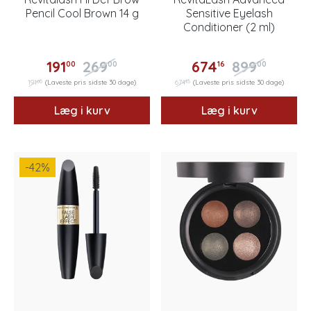
Pencil Cool Brown 14 g
Sensitive Eyelash
Conditioner (2 ml)
191
269
674
899
00
00
16
00
00
16
191
(Laveste pris sidste 30 dage)
674
(Laveste pris sidste 30 dage)
Læg i kurv
Læg i kurv
-42
%