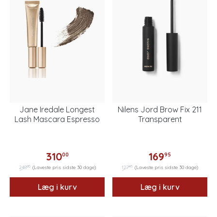
Jane Iredale Longest
Nilens Jord Brow Fix 211
Lash Mascara Espresso
Transparent
310
169
00
95
00
46
248
(Laveste pris sidste 30 dage)
127
(Laveste pris sidste 30 dage)
Læg i kurv
Læg i kurv