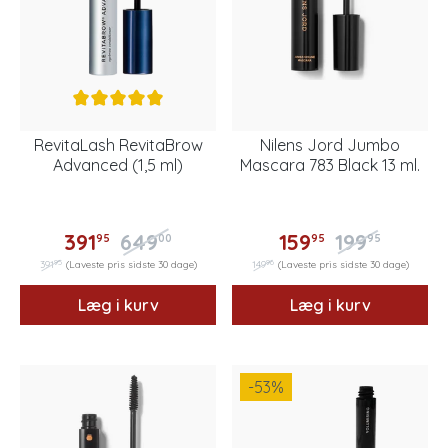
RevitaLash RevitaBrow
Nilens Jord Jumbo
Advanced (1,5 ml)
Mascara 783 Black 13 ml.
391
649
159
199
95
00
95
95
95
96
391
(Laveste pris sidste 30 dage)
149
(Laveste pris sidste 30 dage)
Læg i kurv
Læg i kurv
-53
%