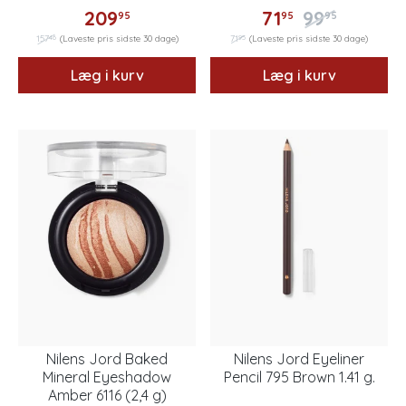
209
71
99
95
95
95
46
95
157
(Laveste pris sidste 30 dage)
71
(Laveste pris sidste 30 dage)
Læg i kurv
Læg i kurv
Nilens Jord Baked
Nilens Jord Eyeliner
Mineral Eyeshadow
Pencil 795 Brown 1.41 g.
Amber 6116 (2,4 g)