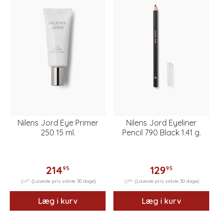
Nilens Jord Eye Primer
Nilens Jord Eyeliner
250 15 ml.
Pencil 790 Black 1.41 g.
214
129
95
95
21
46
161
(Laveste pris sidste 30 dage)
97
(Laveste pris sidste 30 dage)
Læg i kurv
Læg i kurv