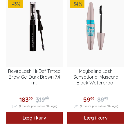
-43
%
-34
%
RevitaLash Hi-Def Tinted
Maybelline Lash
Brow Gel Dark Brown 7.4
Sensational Mascara
ml.
Black Waterproof
183
319
59
89
00
00
00
95
00
00
183
(Laveste pris sidste 30 dage)
59
(Laveste pris sidste 30 dage)
Læg i kurv
Læg i kurv