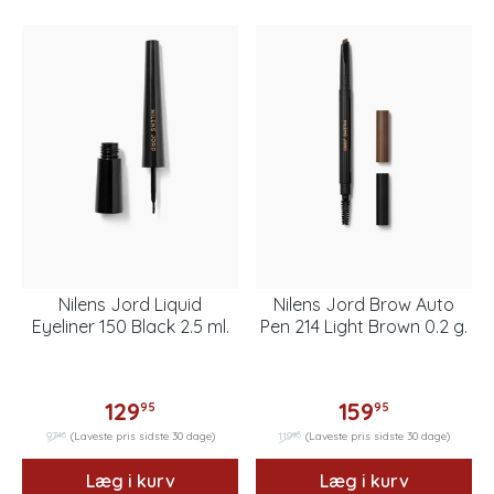
Nilens Jord Liquid
Nilens Jord Brow Auto
Eyeliner 150 Black 2.5 ml.
Pen 214 Light Brown 0.2 g.
129
159
95
95
46
96
97
(Laveste pris sidste 30 dage)
119
(Laveste pris sidste 30 dage)
Læg i kurv
Læg i kurv