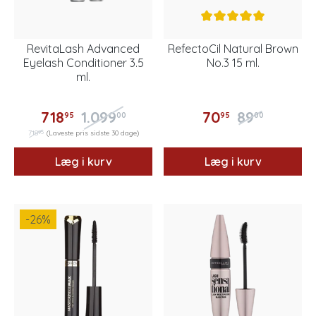
RevitaLash Advanced
RefectoCil Natural Brown
Eyelash Conditioner 3.5
No.3 15 ml.
ml.
718
1.099
70
89
95
00
95
00
95
718
(Laveste pris sidste 30 dage)
Læg i kurv
Læg i kurv
-26
%