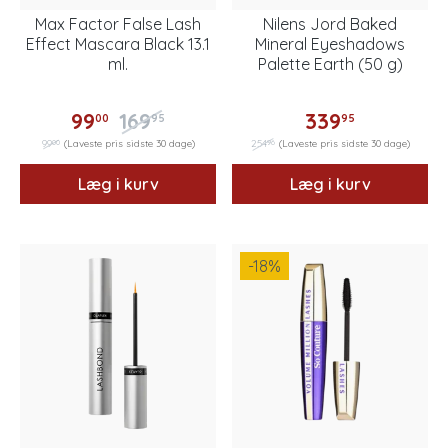
Max Factor False Lash
Nilens Jord Baked
Effect Mascara Black 13.1
Mineral Eyeshadows
ml.
Palette Earth (50 g)
99
169
339
00
95
95
00
96
99
(Laveste pris sidste 30 dage)
254
(Laveste pris sidste 30 dage)
Læg i kurv
Læg i kurv
-18
%