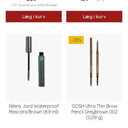
96
254
(Laveste pris sidste 30 dage)
Læg i kurv
Læg i kurv
-28
%
Nilens Jord Waterproof
GOSH Ultra Thin Brow
Mascara Brown (8,9 ml)
Pencil Greybrown 002
(0,09 g)