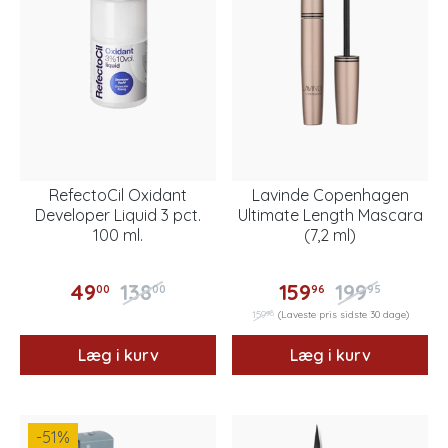
RefectoCil Oxidant
Lavinde Copenhagen
Developer Liquid 3 pct.
Ultimate Length Mascara
100 ml.
(7,2 ml)
49
138
159
199
00
00
96
95
96
159
(Laveste pris sidste 30 dage)
Læg i kurv
Læg i kurv
-51
%