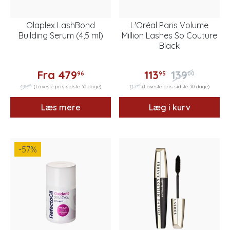
Olaplex LashBond
L'Oréal Paris Volume
Building Serum (4,5 ml)
Million Lashes So Couture
Black
Fra
479
113
139
96
95
00
25
95
449
(Laveste pris sidste 30 dage)
113
(Laveste pris sidste 30 dage)
Læs mere
Læg i kurv
-57
%