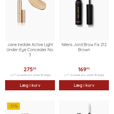
Jane Iredale Active Light
Nilens Jord Brow Fix 212
Under-Eye Concealer No.
Brown
3
275
169
00
95
00
46
220
(Laveste pris sidste 30 dage)
127
(Laveste pris sidste 30 dage)
Læg i kurv
Læg i kurv
-51
%