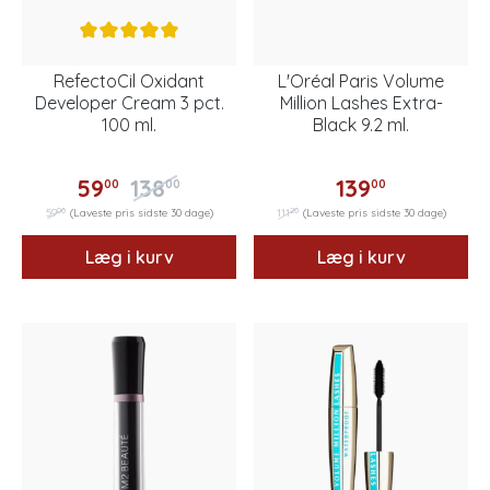
RefectoCil Oxidant
L'Oréal Paris Volume
Developer Cream 3 pct.
Million Lashes Extra-
100 ml.
Black 9.2 ml.
59
138
139
00
00
00
00
20
59
(Laveste pris sidste 30 dage)
111
(Laveste pris sidste 30 dage)
Læg i kurv
Læg i kurv