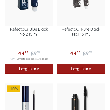
RefectoCil Blue Black
RefectoCil Pure Black
No.2 15 ml.
No.1 15 ml.
44
89
44
89
95
00
00
00
95
44
(Laveste pris sidste 30 dage)
Læg i kurv
Læg i kurv
-40
%