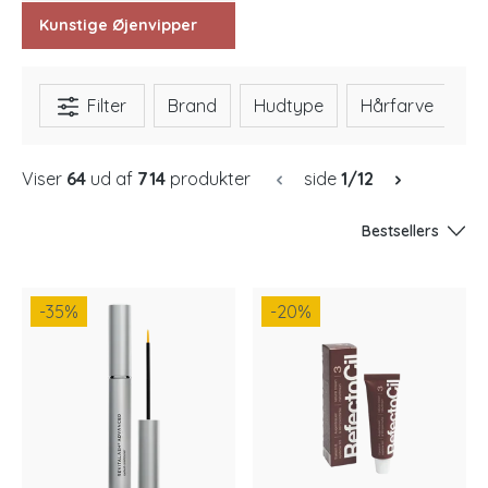
Kunstige Øjenvipper
Filter
Brand
Hudtype
Hårfarve
In
Viser
64
ud af
714
produkter
side
1/12
Bestsellers
-35
%
-20
%