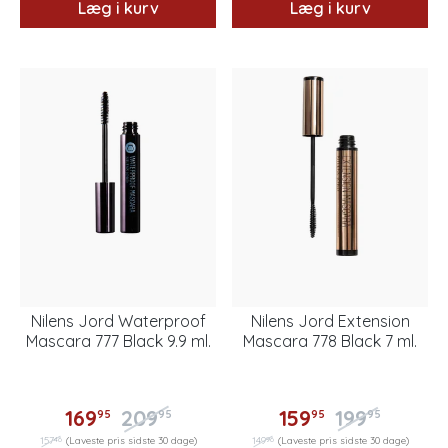
Læg i kurv
Læg i kurv
Nilens Jord Waterproof
Nilens Jord Extension
Mascara 777 Black 9.9 ml.
Mascara 778 Black 7 ml.
169
209
159
199
95
95
95
95
46
96
157
(Laveste pris sidste 30 dage)
149
(Laveste pris sidste 30 dage)