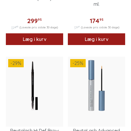
ml.
299
174
95
95
96
21
224
(Laveste pris sidste 30 dage)
131
(Laveste pris sidste 30 dage)
Læg i kurv
Læg i kurv
-29
%
-25
%
Revitalash Hi Def Brow
RevitaLash Advanced