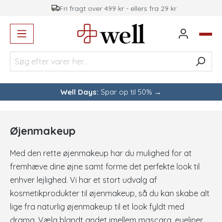
Fri fragt over 499 kr - ellers fra 29 kr
vedindhold
Well Days:
Spar op til 50% →
Øjenmakeup
Med den rette øjenmakeup har du mulighed for at
fremhæve dine øjne samt forme det perfekte look til
enhver lejlighed. Vi har et stort udvalg af
kosmetikprodukter til øjenmakeup, så du kan skabe alt
lige fra naturlig øjenmakeup til et look fyldt med
drama. Vælg blandt andet imellem mascara, eyeliner,