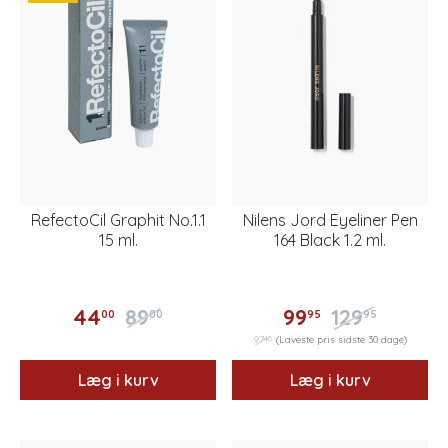
RefectoCil Graphit No.1.1
Nilens Jord Eyeliner Pen
15 ml.
164 Black 1.2 ml.
44
89
99
129
00
00
95
95
46
97
(Laveste pris sidste 30 dage)
Læg i kurv
Læg i kurv