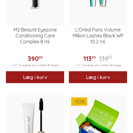
M2 Beauté Eyezone
L'Oréal Paris Volume
Conditioning Care
Million Lashes Black WP
Complex 8 ml.
10.2 ml.
390
113
139
00
95
00
00
20
312
(Laveste pris sidste 30 dage)
111
(Laveste pris sidste 30 dage)
Læg i kurv
Læg i kurv
-50
%