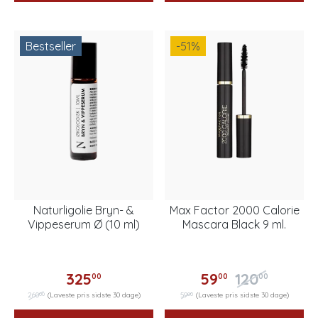
Bestseller
-51
%
Naturligolie Bryn- &
Max Factor 2000 Calorie
Vippeserum Ø (10 ml)
Mascara Black 9 ml.
325
59
120
00
00
00
00
00
260
(Laveste pris sidste 30 dage)
59
(Laveste pris sidste 30 dage)