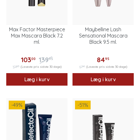
Max Factor Masterpiece
Maybelline Lash
Max Mascara Black 7.2
Sensational Mascara
ml.
Black 9.5 ml.
103
139
84
00
95
95
00
96
103
(Laveste pris sidste 30 dage)
67
(Laveste pris sidste 30 dage)
Læg i kurv
Læg i kurv
-49
%
-51
%