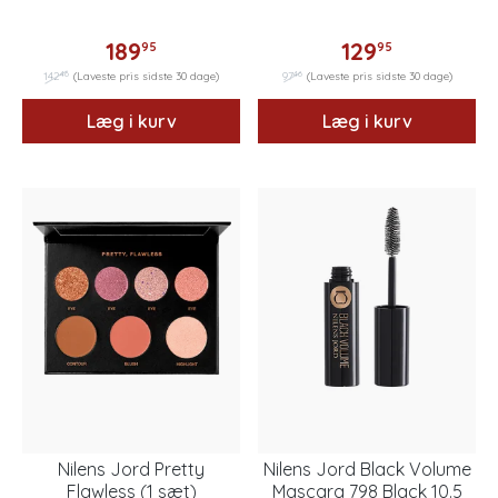
189
129
95
95
46
46
142
(Laveste pris sidste 30 dage)
97
(Laveste pris sidste 30 dage)
Læg i kurv
Læg i kurv
Nilens Jord Pretty
Nilens Jord Black Volume
Flawless (1 sæt)
Mascara 798 Black 10.5