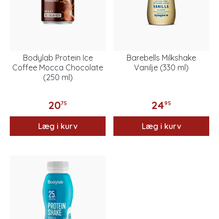
Bodylab Protein Ice
Barebells Milkshake
Coffee Mocca Chocolate
Vanilje (330 ml)
(250 ml)
20
24
75
95
Læg i kurv
Læg i kurv