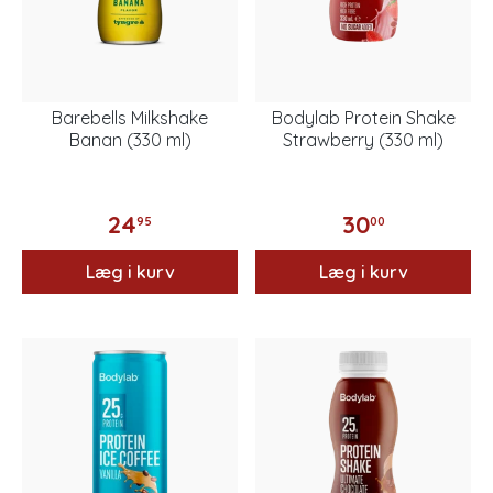
Barebells Milkshake
Bodylab Protein Shake
Banan (330 ml)
Strawberry (330 ml)
24
30
95
00
Læg i kurv
Læg i kurv