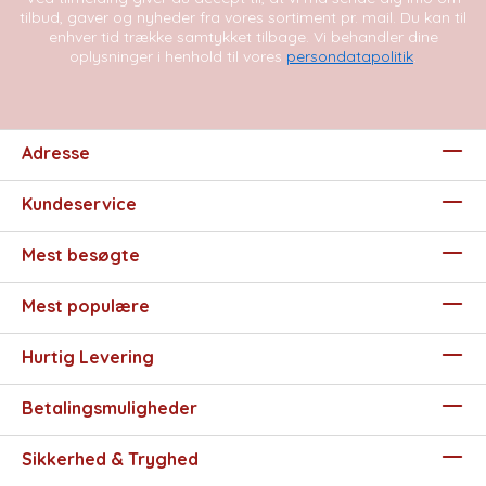
tilbud, gaver og nyheder fra vores sortiment pr. mail. Du kan til
enhver tid trække samtykket tilbage. Vi behandler dine
oplysninger i henhold til vores
persondatapolitik
.
Adresse
Kundeservice
Mest besøgte
Mest populære
Hurtig Levering
Betalingsmuligheder
Sikkerhed & Tryghed