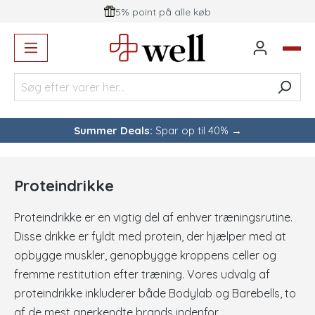
5% point på alle køb
vedindhold
Summer Deals:
Spar op til 40% →
Proteindrikke
Proteindrikke er en vigtig del af enhver træningsrutine.
Disse drikke er fyldt med protein, der hjælper med at
opbygge muskler, genopbygge kroppens celler og
fremme restitution efter træning. Vores udvalg af
proteindrikke inkluderer både Bodylab og Barebells, to
af de mest anerkendte brands indenfor