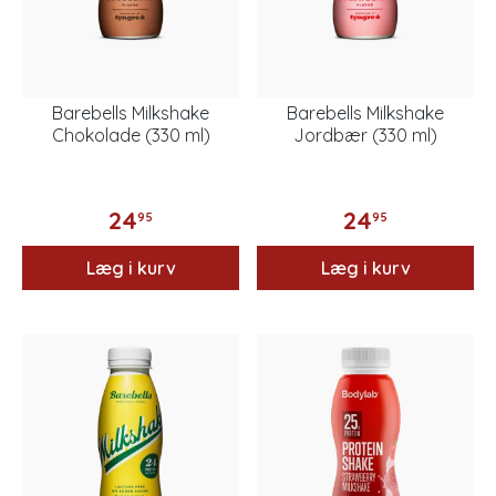
Barebells Milkshake
Barebells Milkshake
Chokolade (330 ml)
Jordbær (330 ml)
24
24
95
95
Læg i kurv
Læg i kurv