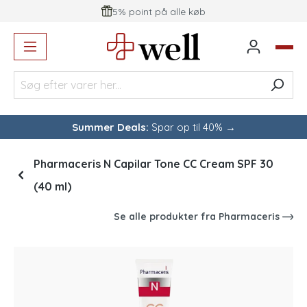
5% point på alle køb
vedindhold
Summer Deals:
Spar op til 40% →
Pharmaceris N Capilar Tone CC Cream SPF 30
(40 ml)
Se alle produkter fra
Pharmaceris
Spring over billedgalleri