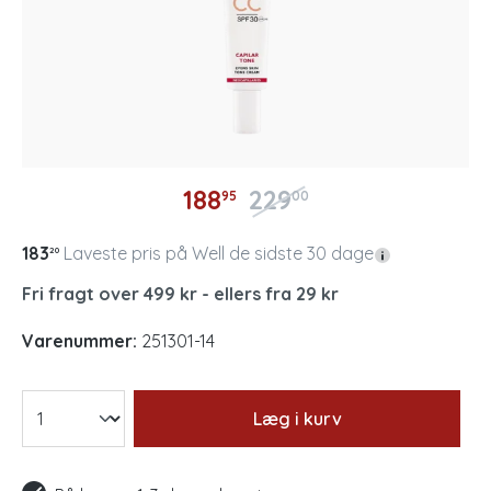
188
229
95
00
183
Laveste pris på Well de sidste 30 dage
20
Fri fragt over 499 kr - ellers fra 29 kr
Varenummer:
251301-14
Læg i kurv