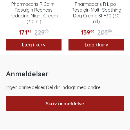
Pharmaceris R Calm-
Pharmaceris R Lipo-
Rosalgin Redness
Rosalgin Multi-Soothing
Reducing Night Cream
Day Creme SPF30 (30
(30 ml)
ml)
171
229
139
205
95
00
00
00
Læg i kurv
Læg i kurv
Anmeldelser
Ingen anmeldelser. Del din indsigt med andre.
Skriv anmeldelse