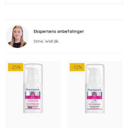
Ekspertens anbefalinger
Stine, Well.dk
-25
%
-32
%