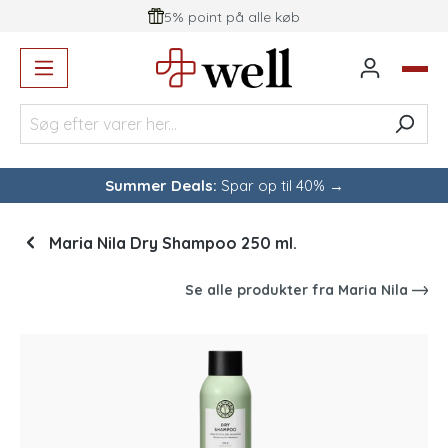
5% point på alle køb
vedindhold
Summer Deals:
Spar op til 40% →
Maria Nila Dry Shampoo 250 ml.
Se alle produkter fra
Maria Nila
Spring over billedgalleri