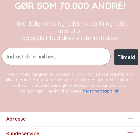
GØR SOM 70.000 ANDRE!
Tilmeld dig vores nyhedsbrev og få nyheder,
inspiration
og gode tilbud direkte i din indbakke.
Email
Tilmeld
Ved tilmelding giver du accept til, at vi må sende dig info om
tilbud, gaver og nyheder fra vores sortiment pr. mail. Du kan til
enhver tid trække samtykket tilbage. Vi behandler dine
oplysninger i henhold til vores
persondatapolitik
.
Adresse
Kundeservice