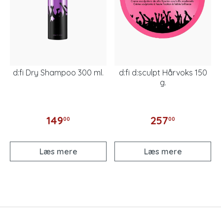
d:fi Dry Shampoo 300 ml.
d:fi d:sculpt Hårvoks 150
g.
149
257
00
00
Læs mere
Læs mere