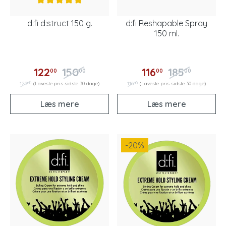
d:fi d:struct 150 g.
d:fi Reshapable Spray
150 ml.
122
150
116
185
00
00
00
00
00
00
120
(Laveste pris sidste 30 dage)
116
(Laveste pris sidste 30 dage)
Læs mere
Læs mere
-20
%