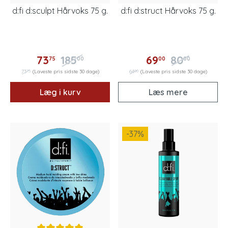
d:fi d:sculpt Hårvoks 75 g.
d:fi d:struct Hårvoks 75 g.
73
185
69
80
75
00
00
00
75
00
73
(Laveste pris sidste 30 dage)
64
(Laveste pris sidste 30 dage)
Læg i kurv
Læs mere
-37
%