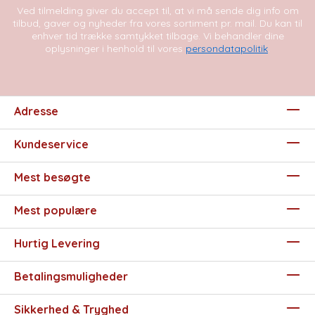
Ved tilmelding giver du accept til, at vi må sende dig info om
tilbud, gaver og nyheder fra vores sortiment pr. mail. Du kan til
enhver tid trække samtykket tilbage. Vi behandler dine
oplysninger i henhold til vores
persondatapolitik
.
Adresse
Kundeservice
Mest besøgte
Mest populære
Hurtig Levering
Betalingsmuligheder
Sikkerhed & Tryghed