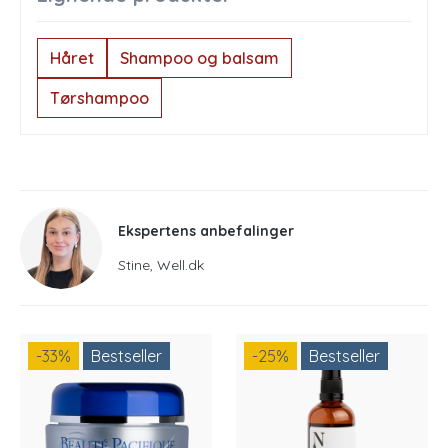
Håret
Shampoo og balsam
Tørshampoo
Ekspertens anbefalinger
Stine, Well.dk
-33
%
Bestseller
-25
%
Bestseller