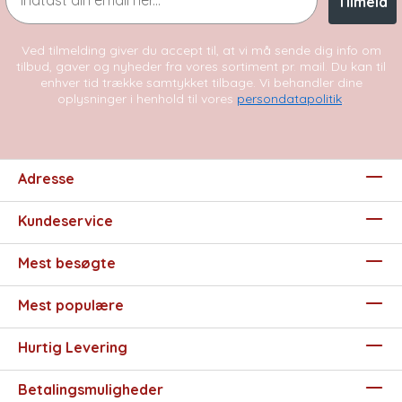
Tilmeld
Ved tilmelding giver du accept til, at vi må sende dig info om
tilbud, gaver og nyheder fra vores sortiment pr. mail. Du kan til
enhver tid trække samtykket tilbage. Vi behandler dine
oplysninger i henhold til vores
persondatapolitik
.
Adresse
Kundeservice
Mest besøgte
Mest populære
Hurtig Levering
Betalingsmuligheder