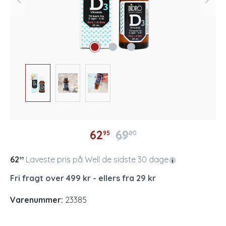
62
69
95
00
62
Laveste pris på Well de sidste 30 dage
95
Fri fragt over 499 kr - ellers fra 29 kr
Varenummer:
23385