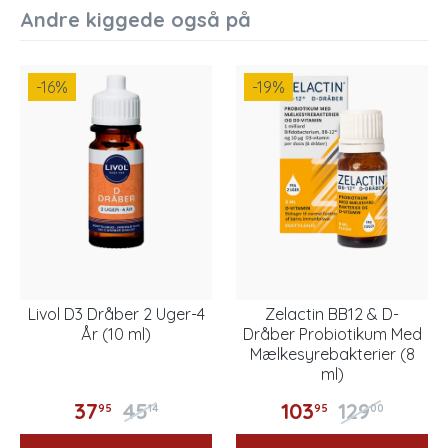
Andre kiggede også på
-16
%
-19
%
Livol D3 Dråber 2 Uger-4
Zelactin BB12 & D-
År (10 ml)
Dråber Probiotikum Med
Mælkesyrebakterier (8
ml)
37
45
103
129
95
14
95
00