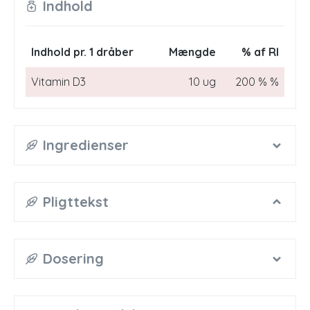
Indhold
Indhold pr. 1 dråber
Mængde
% af RI
Vitamin D3
10 ug
200 % %
Ingredienser
Pligttekst
Dosering