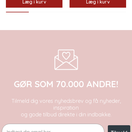
Læg i kurv
Læg i kurv
GØR SOM 70.000 ANDRE!
Tilmeld dig vores nyhedsbrev og få nyheder,
inspiration
og gode tilbud direkte i din indbakke.
Email