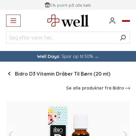
5% point på alle køb
vedindhold
Well Days:
Spar op til 50% →
Bidro D3 Vitamin Dråber Til Børn (20 ml)
Se alle produkter fra
Bidro
Spring over billedgalleri
-9
%