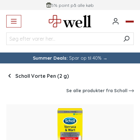
5% point på alle køb
vedindhold
Summer Deals:
Spar op til 40% →
Scholl Vorte Pen (2 g)
Se alle produkter fra
Scholl
Spring over billedgalleri
-24
%