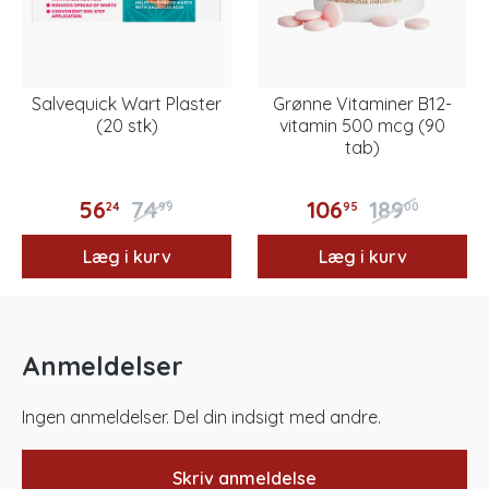
Salvequick Wart Plaster
Grønne Vitaminer B12-
(20 stk)
vitamin 500 mcg (90
tab)
56
74
106
189
24
99
95
00
Læg i kurv
Læg i kurv
Anmeldelser
Ingen anmeldelser. Del din indsigt med andre.
Skriv anmeldelse