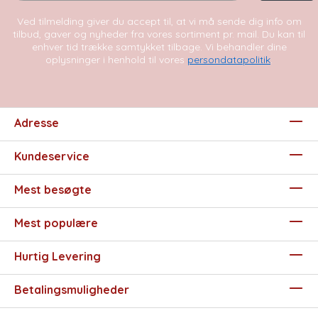
Ved tilmelding giver du accept til, at vi må sende dig info om
tilbud, gaver og nyheder fra vores sortiment pr. mail. Du kan til
enhver tid trække samtykket tilbage. Vi behandler dine
oplysninger i henhold til vores
persondatapolitik
.
Adresse
Kundeservice
Mest besøgte
Mest populære
Hurtig Levering
Betalingsmuligheder