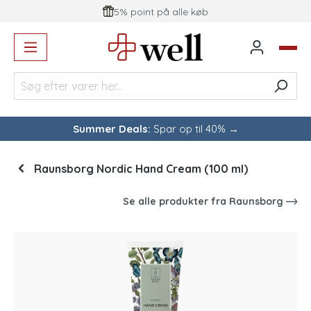
5% point på alle køb
vedindhold
Summer Deals:
Spar op til 40% →
Raunsborg Nordic Hand Cream (100 ml)
Se alle produkter fra
Raunsborg
Spring over billedgalleri
-39
%