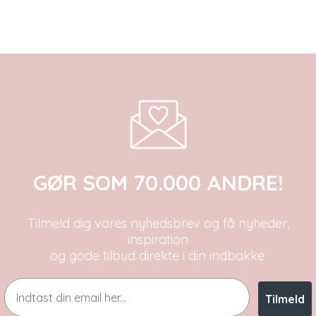
GØR SOM 70.000 ANDRE!
Tilmeld dig vores nyhedsbrev og få nyheder,
inspiration
og gode tilbud direkte i din indbakke.
Email
Tilmeld