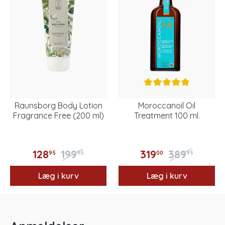
Raunsborg Body Lotion
Moroccanoil Oil
Fragrance Free (200 ml)
Treatment 100 ml.
128
199
319
389
95
95
00
95
Læg i kurv
Læg i kurv