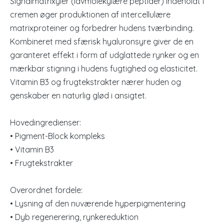
Signalmatrixyler (lavmolekylære peptider) indeholdt i
cremen øger produktionen af intercellulære
matrixproteiner og forbedrer hudens tværbinding.
Kombineret med sfærisk hyaluronsyre giver de en
garanteret effekt i form af udglattede rynker og en
mærkbar stigning i hudens fugtighed og elasticitet.
Vitamin B3 og frugtekstrakter nærer huden og
genskaber en naturlig glød i ansigtet.
Hovedingredienser:
• Pigment-Block kompleks
• Vitamin B3
• Frugtekstrakter
Overordnet fordele:
• Lysning af den nuværende hyperpigmentering
• Dyb regenerering, rynkereduktion