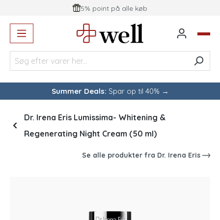
5% point på alle køb
vedindhold
Summer Deals:
Spar op til 40% →
Dr. Irena Eris Lumissima- Whitening &
Regenerating Night Cream (50 ml)
Se alle produkter fra
Dr. Irena Eris
Spring over billedgalleri