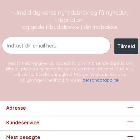
Tilmeld dig vores nyhedsbrev og få nyheder,
inspiration
og gode tilbud direkte i din indbakke.
Email
Tilmeld
Ved tilmelding giver du accept til, at vi må sende dig info om
tilbud, gaver og nyheder fra vores sortiment pr. mail. Du kan til
enhver tid trække samtykket tilbage. Vi behandler dine
oplysninger i henhold til vores
persondatapolitik
.
Adresse
Kundeservice
Mest besøgte