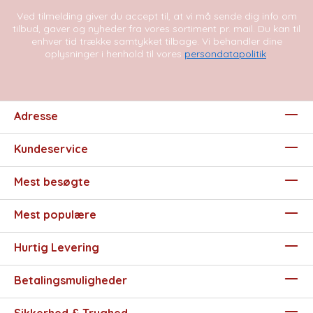
Ved tilmelding giver du accept til, at vi må sende dig info om
tilbud, gaver og nyheder fra vores sortiment pr. mail. Du kan til
enhver tid trække samtykket tilbage. Vi behandler dine
oplysninger i henhold til vores
persondatapolitik
.
Adresse
Kundeservice
Mest besøgte
Mest populære
Hurtig Levering
Betalingsmuligheder