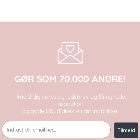
GØR SOM 70.000 ANDRE!
Tilmeld dig vores nyhedsbrev og få nyheder,
inspiration
og gode tilbud direkte i din indbakke.
Email
Tilmeld