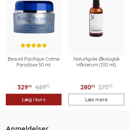
Beauté Pacifique Crème
Naturligolie Økologisk
Paradoxe 50 ml.
Hårserum (100 ml)
329
489
280
375
95
00
95
00
Læg i kurv
Læs mere
Anmeldelser