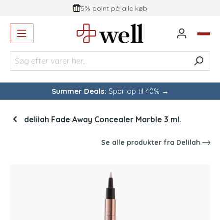
5% point på alle køb
vedindhold
Summer Deals:
Spar op til 40% →
delilah Fade Away Concealer Marble 3 ml.
Se alle produkter fra
Delilah
Spring over billedgalleri