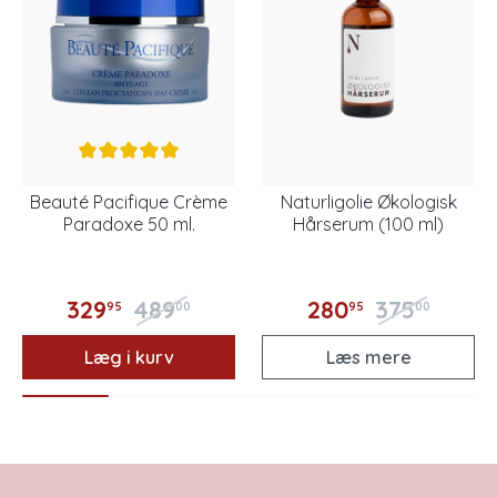
Beauté Pacifique Crème
Naturligolie Økologisk
Paradoxe 50 ml.
Hårserum (100 ml)
329
489
280
375
95
00
95
00
Læg i kurv
Læs mere