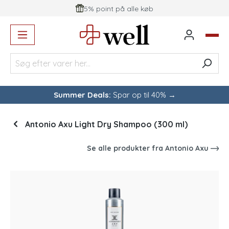
5% point på alle køb
vedindhold
Summer Deals:
Spar op til 40% →
Antonio Axu Light Dry Shampoo (300 ml)
Se alle produkter fra
Antonio Axu
Spring over billedgalleri