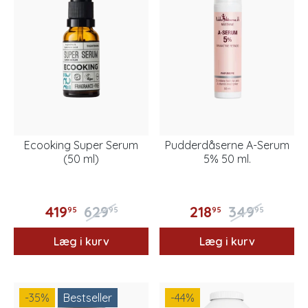
Ecooking Super Serum
Pudderdåserne A-Serum
(50 ml)
5% 50 ml.
419
629
218
349
95
95
95
95
Læg i kurv
Læg i kurv
-35
%
Bestseller
-44
%