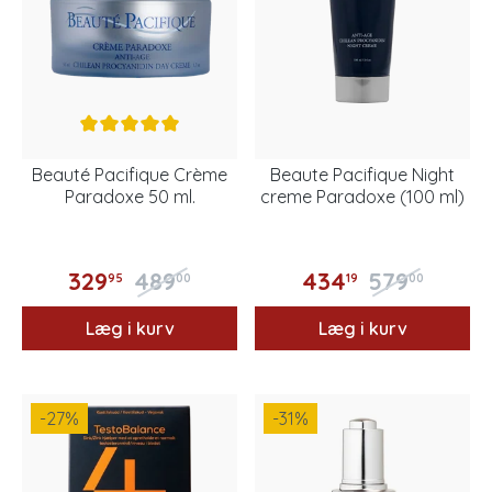
Beauté Pacifique Crème
Beaute Pacifique Night
Paradoxe 50 ml.
creme Paradoxe (100 ml)
329
489
434
579
95
00
19
00
Læg i kurv
Læg i kurv
-27
%
-31
%