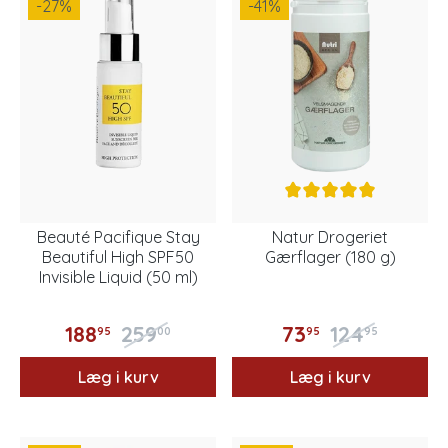
-27
%
-41
%
Beauté Pacifique Stay
Natur Drogeriet
Beautiful High SPF50
Gærflager (180 g)
Invisible Liquid (50 ml)
188
259
73
124
95
00
95
95
Læg i kurv
Læg i kurv