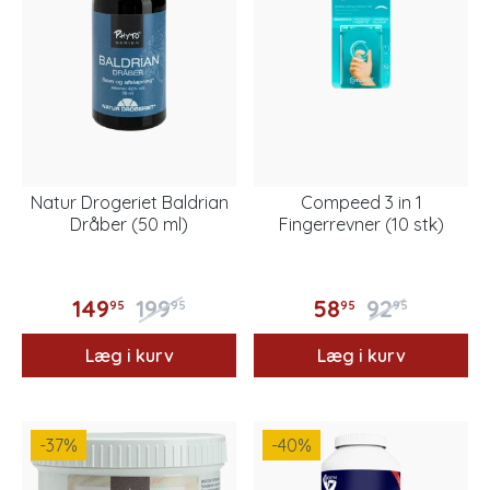
Natur Drogeriet Baldrian
Compeed 3 in 1
Dråber (50 ml)
Fingerrevner (10 stk)
149
199
58
92
95
95
95
95
Læg i kurv
Læg i kurv
-37
%
-40
%