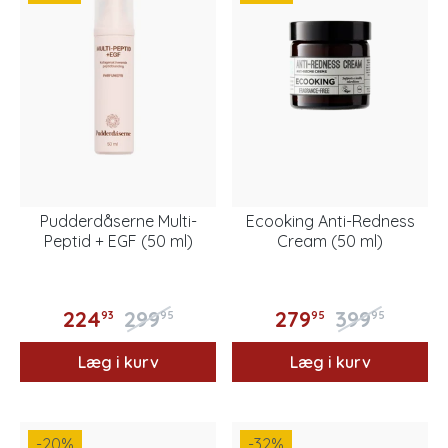
Pudderdåserne Multi-
Ecooking Anti-Redness
Peptid + EGF (50 ml)
Cream (50 ml)
224
299
279
399
93
95
95
95
Læg i kurv
Læg i kurv
-20
%
-32
%