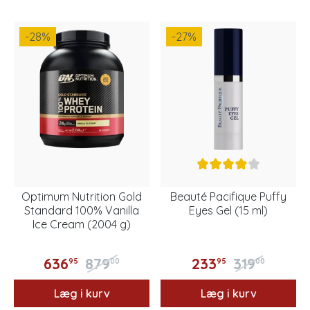
-28
%
-27
%
Optimum Nutrition Gold
Beauté Pacifique Puffy
Standard 100% Vanilla
Eyes Gel (15 ml)
Ice Cream (2004 g)
636
879
233
319
95
00
95
00
Læg i kurv
Læg i kurv