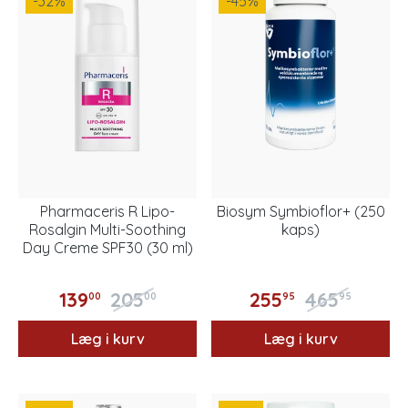
-32
%
-45
%
Pharmaceris R Lipo-
Biosym Symbioflor+ (250
Rosalgin Multi-Soothing
kaps)
Day Creme SPF30 (30 ml)
139
205
255
465
00
00
95
95
Læg i kurv
Læg i kurv