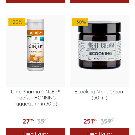
-20
%
-30
%
Lime Pharma GINJER®
Ecooking Night Cream
Ingefær HONNING
(50 ml)
Tyggegummi (30 g)
27
35
251
359
95
00
95
95
Læg i kurv
Læg i kurv