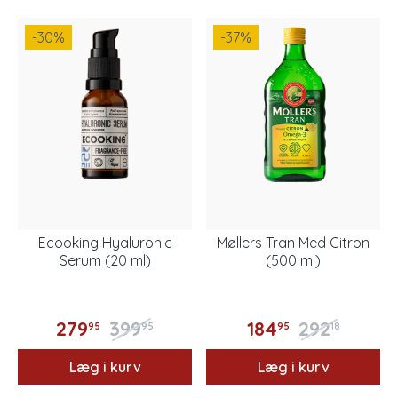
-30
%
-37
%
Ecooking Hyaluronic
Møllers Tran Med Citron
Serum (20 ml)
(500 ml)
279
399
184
292
95
95
95
18
Læg i kurv
Læg i kurv