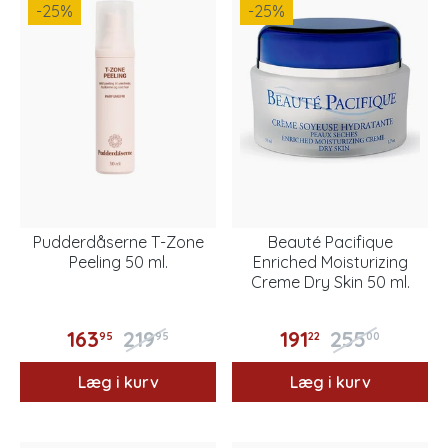
-25
%
-25
%
Pudderdåserne T-Zone
Beauté Pacifique
Peeling 50 ml.
Enriched Moisturizing
Creme Dry Skin 50 ml.
163
219
191
255
95
95
22
00
Læg i kurv
Læg i kurv