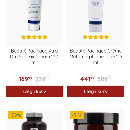
Beauté Pacifique Xtra
Beauté Pacifique Crème
Dry Skin Fix Cream 120
Métamorphique Tube 115
ml.
ml.
169
239
441
589
95
00
69
00
Læg i kurv
Læg i kurv
-39
%
-31
%