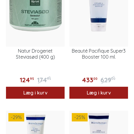
Natur Drogeriet
Beauté Pacifique Super3
Steviasød (400 g)
Booster 100 ml.
124
174
433
629
95
95
00
00
Læg i kurv
Læg i kurv
-29
%
-25
%