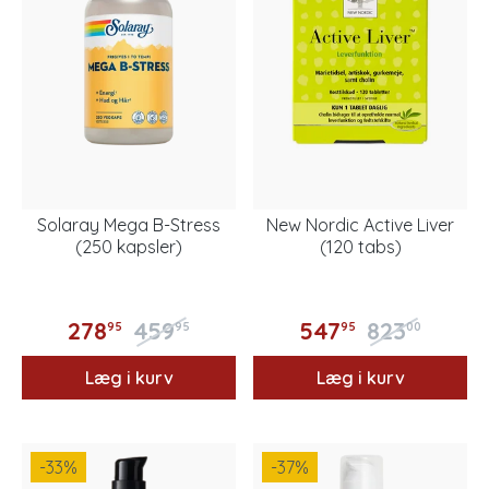
Solaray Mega B-Stress
New Nordic Active Liver
(250 kapsler)
(120 tabs)
278
459
547
823
95
95
95
00
Læg i kurv
Læg i kurv
-33
%
-37
%