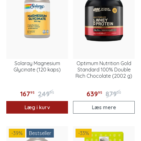
Solaray Magnesium
Optimum Nutrition Gold
Glycinate (120 kaps)
Standard 100% Double
Rich Chocolate (2002 g)
167
249
639
879
95
95
95
00
Læg i kurv
Læs mere
-39
%
Bestseller
-33
%