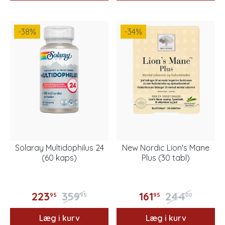
-38
%
-34
%
Solaray Multidophilus 24
New Nordic Lion's Mane
(60 kaps)
Plus (30 tabl)
223
359
161
244
95
95
95
00
Læg i kurv
Læg i kurv