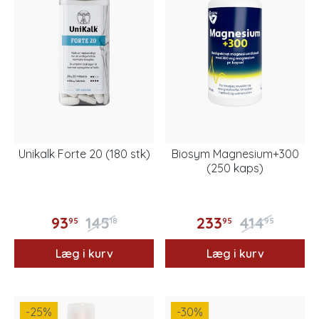
Unikalk Forte 20 (180 stk)
Biosym Magnesium+300
(250 kaps)
93
145
233
414
95
18
95
95
Læg i kurv
Læg i kurv
-25
%
-30
%