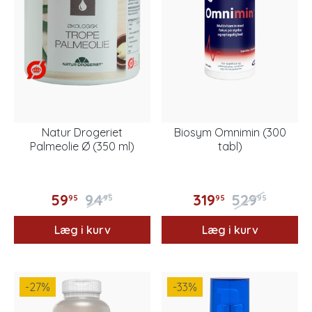
Natur Drogeriet
Biosym Omnimin (300
Palmeolie Ø (350 ml)
tabl)
59
94
319
529
95
95
95
95
Læg i kurv
Læg i kurv
-27
%
-33
%