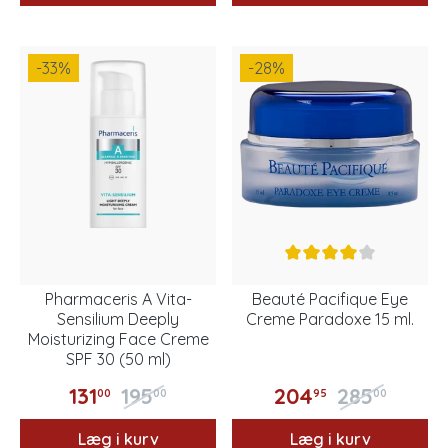
-33
%
-28
%
Pharmaceris A Vita-
Beauté Pacifique Eye
Sensilium Deeply
Creme Paradoxe 15 ml.
Moisturizing Face Creme
SPF 30 (50 ml)
131
195
204
285
00
00
95
00
Læg i kurv
Læg i kurv