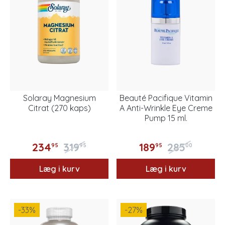
Solaray Magnesium
Beauté Pacifique Vitamin
Citrat (270 kaps)
A Anti-Wrinkle Eye Creme
Pump 15 ml.
234
319
189
285
95
95
95
00
Læg i kurv
Læg i kurv
-33
%
-27
%