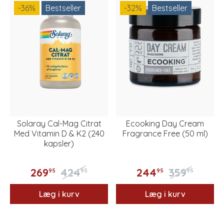
-36
%
Bestseller
-32
%
Bestseller
Solaray Cal-Mag Citrat
Ecooking Day Cream
Med Vitamin D & K2 (240
Fragrance Free (50 ml)
kapsler)
269
424
244
359
95
95
95
95
Læg i kurv
Læg i kurv