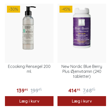
-30
%
-45
%
Ecooking Rensegel 200
New Nordic Blue Berry
ml.
Plus Øjenvitamin (240
tabletter)
139
199
414
748
95
95
95
00
Læg i kurv
Læg i kurv