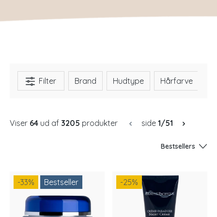
Filter
Brand
Hudtype
Hårfarve
H
Viser
64
ud af
3205
produkter
side
1/51
Bestsellers
-33
%
Bestseller
-25
%