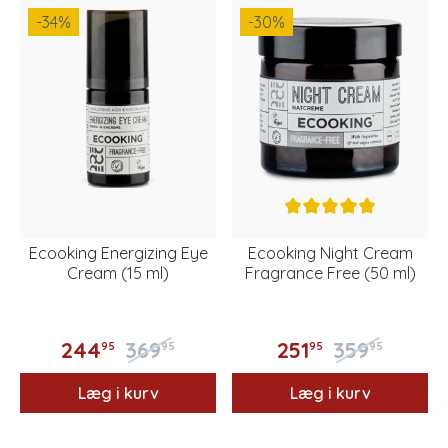
-34
%
-30
%
Ecooking Energizing Eye
Ecooking Night Cream
Cream (15 ml)
Fragrance Free (50 ml)
244
369
251
359
95
95
95
95
Læg i kurv
Læg i kurv