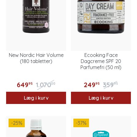
New Nordic Hair Volume
Ecooking Face
(180 tabletter)
Dagcreme SPF 20
Parfumefri (50 ml)
649
1.070
249
359
95
00
95
95
Læg i kurv
Læg i kurv
-25
%
-37
%