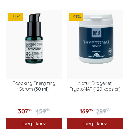
-33
%
-41
%
Ecooking Energizing
Natur Drogeriet
Serum (30 ml)
TryptoNAT (120 kapsler)
307
459
169
289
95
95
95
95
Læg i kurv
Læg i kurv