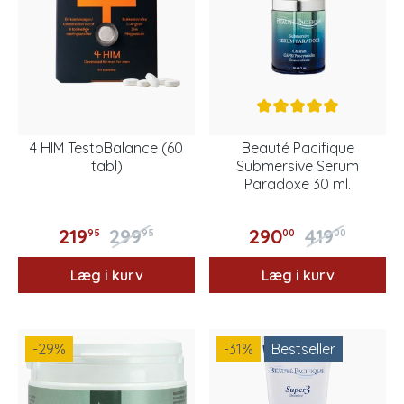
4 HIM TestoBalance (60
Beauté Pacifique
tabl)
Submersive Serum
Paradoxe 30 ml.
219
299
290
419
95
95
00
00
Læg i kurv
Læg i kurv
-29
%
-31
%
Bestseller