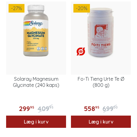
-27
%
-20
%
Solaray Magnesium
Fo-Ti Tieng Urte Te Ø
Glycinate (240 kaps)
(800 g)
299
409
558
699
95
95
95
00
Læg i kurv
Læg i kurv