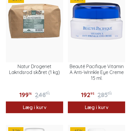
Natur Drogeriet
Beauté Pacifique Vitamin
Lakridsrod skåret (1 kg)
A Anti-Wrinkle Eye Creme
15 ml.
199
248
192
285
16
95
95
00
Læg i kurv
Læg i kurv