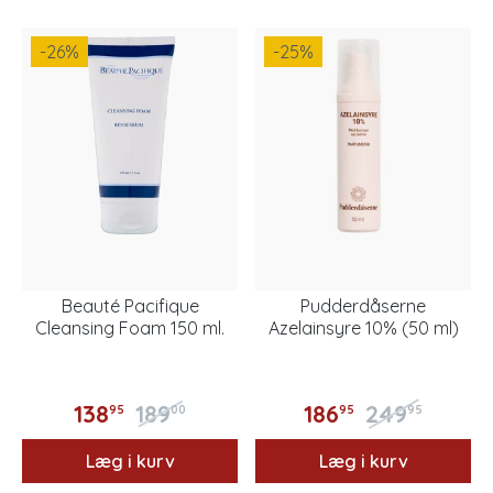
-26
%
-25
%
Beauté Pacifique
Pudderdåserne
Cleansing Foam 150 ml.
Azelainsyre 10% (50 ml)
138
189
186
249
95
00
95
95
Læg i kurv
Læg i kurv