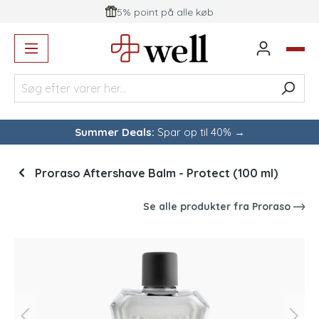
5% point på alle køb
vedindhold
Summer Deals:
Spar op til 40% →
Proraso Aftershave Balm - Protect (100 ml)
Se alle produkter fra
Proraso
Spring over billedgalleri