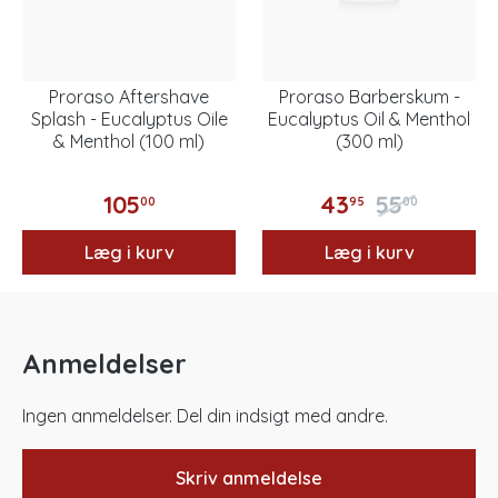
Proraso Aftershave
Proraso Barberskum -
Splash - Eucalyptus Oile
Eucalyptus Oil & Menthol
& Menthol (100 ml)
(300 ml)
105
43
55
00
95
00
Læg i kurv
Læg i kurv
Anmeldelser
Ingen anmeldelser. Del din indsigt med andre.
Skriv anmeldelse