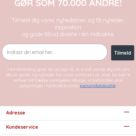
GØR SOM 70.000 ANDRE!
Tilmeld dig vores nyhedsbrev og få nyheder,
inspiration
og gode tilbud direkte i din indbakke.
Email
Tilmeld
Ved tilmelding giver du accept til, at vi må sende dig info om
tilbud, gaver og nyheder fra vores sortiment pr. mail. Du kan til
enhver tid trække samtykket tilbage. Vi behandler dine
oplysninger i henhold til vores
persondatapolitik
.
Adresse
Kundeservice