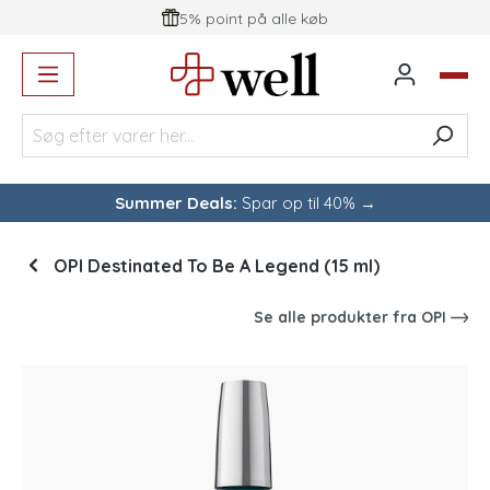
5% point på alle køb
vedindhold
Summer Deals:
Spar op til 40% →
OPI Destinated To Be A Legend (15 ml)
Se alle produkter fra
OPI
Spring over billedgalleri