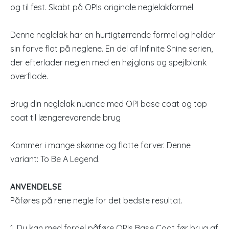
og til fest. Skabt på OPIs originale neglelakformel.
Denne neglelak har en hurtigtørrende formel og holder
sin farve flot på neglene. En del af Infinite Shine serien,
der efterlader neglen med en højglans og spejlblank
overflade.
Brug din neglelak nuance med OPI base coat og top
coat til længerevarende brug
Kommer i mange skønne og flotte farver. Denne
variant: To Be A Legend.
ANVENDELSE
Påføres på rene negle for det bedste resultat.
1. Du kan med fordel påføre OPIs Base Coat før brug af