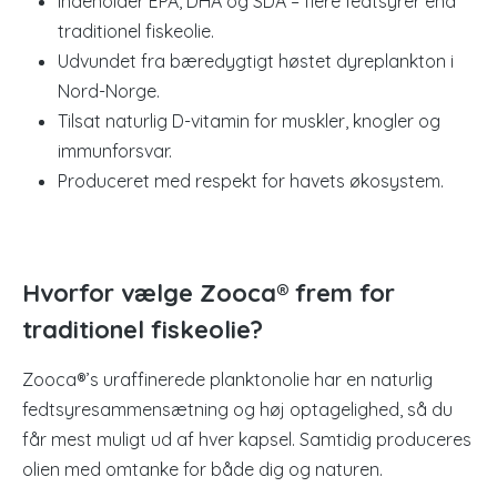
Indeholder EPA, DHA og SDA – flere fedtsyrer end
traditionel fiskeolie.
Udvundet fra bæredygtigt høstet dyreplankton i
Nord-Norge.
Tilsat naturlig D-vitamin for muskler, knogler og
immunforsvar.
Produceret med respekt for havets økosystem.
Hvorfor vælge Zooca® frem for
traditionel fiskeolie?
Zooca®’s uraffinerede planktonolie har en naturlig
fedtsyresammensætning og høj optagelighed, så du
får mest muligt ud af hver kapsel. Samtidig produceres
olien med omtanke for både dig og naturen.