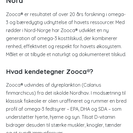
Nord
Zooca® er resultatet af over 20 års forskning i omega-
3 og bæredygtig udnyttelse af havets ressourcer. Med
rødder i Nord-Norge har Zooca® udviklet en ny
generation af omega-3 kosttilskud, der kombinerer
renhed, effektivitet og respekt for havets økosystem.
Målet er at tilbyde et naturligt og dokumenteret tilskud.
Hvad kendetegner Zooca®?
Zooca® udvindes af dyreplankton (Calanus
finmarchicus) fra det iskolde Nordhav. I modsætning til
klassisk fiskeolie er olien uraffineret og rummer en bred
profil af omega-3 fedtsyrer – EPA, DHA og SDA – som
understøtter hjerte, hjerne og syn. Tilsat D-vitamin
bidrager desuden til stærke muskler, knogler, tænder