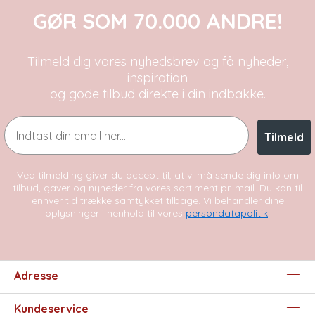
GØR SOM 70.000 ANDRE!
Tilmeld dig vores nyhedsbrev og få nyheder,
inspiration
og gode tilbud direkte i din indbakke.
Email
Tilmeld
Ved tilmelding giver du accept til, at vi må sende dig info om
tilbud, gaver og nyheder fra vores sortiment pr. mail. Du kan til
enhver tid trække samtykket tilbage. Vi behandler dine
oplysninger i henhold til vores
persondatapolitik
.
Adresse
Kundeservice