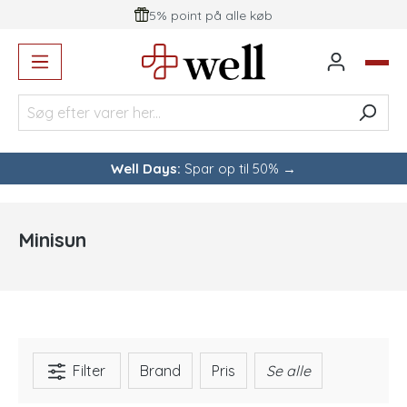
5% point på alle køb
vedindhold
Well Days:
Spar op til 50% →
Minisun
Filter
Brand
Pris
Se alle