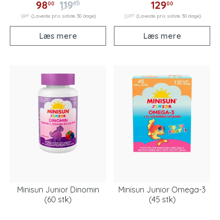
98
119
129
00
00
00
00
20
98
(Laveste pris sidste 30 dage)
103
(Laveste pris sidste 30 dage)
Læs mere
Læs mere
Minisun Junior Dinomin
Minisun Junior Omega-3
(60 stk)
(45 stk)