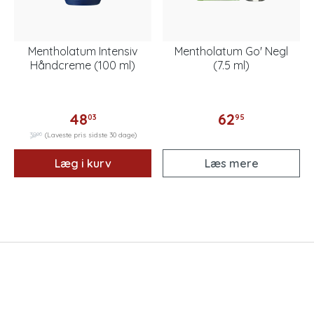
Mentholatum Intensiv
Mentholatum Go' Negl
Håndcreme (100 ml)
(7.5 ml)
48
62
03
95
00
38
(Laveste pris sidste 30 dage)
Læg i kurv
Læs mere