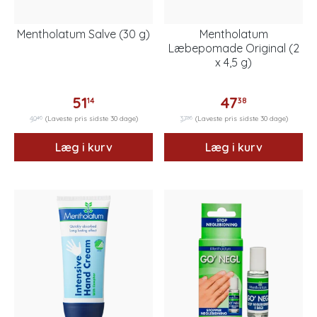
Mentholatum Salve (30 g)
Mentholatum
Læbepomade Original (2
x 4,5 g)
51
47
14
38
40
56
40
(Laveste pris sidste 30 dage)
37
(Laveste pris sidste 30 dage)
Læg i kurv
Læg i kurv