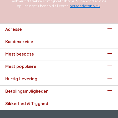
enhver tid trække samtykket tilbage. Vi behandler dine
oplysninger i henhold til vores
persondatapolitik
.
Adresse
Kundeservice
Mest besøgte
Mest populære
Hurtig Levering
Betalingsmuligheder
Sikkerhed & Tryghed