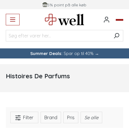
5% point på alle køb
vedindhold
Summer Deals:
Spar op til 40% →
Histoires De Parfums
Filter
Brand
Pris
Se alle