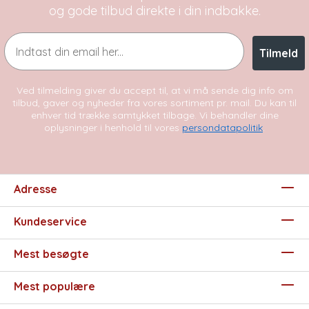
og gode tilbud direkte i din indbakke.
Email
Tilmeld
Ved tilmelding giver du accept til, at vi må sende dig info om
tilbud, gaver og nyheder fra vores sortiment pr. mail. Du kan til
enhver tid trække samtykket tilbage. Vi behandler dine
oplysninger i henhold til vores
persondatapolitik
.
Adresse
Kundeservice
Mest besøgte
Mest populære