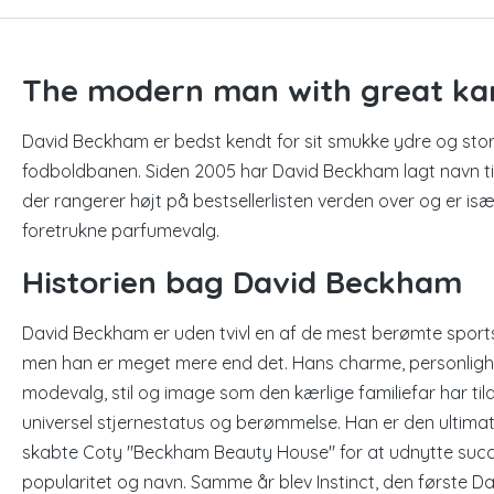
The modern man with great ka
David Beckham er bedst kendt for sit smukke ydre og stor
fodboldbanen. Siden 2005 har David Beckham lagt navn ti
der rangerer højt på bestsellerlisten verden over og er
foretrukne parfumevalg.
Historien bag David Beckham
David Beckham er uden tvivl en af de mest berømte sportsf
men han er meget mere end det. Hans charme, personlighe
modevalg, stil og image som den kærlige familiefar har ti
universel stjernestatus og berømmelse. Han er den ultima
skabte Coty "Beckham Beauty House" for at udnytte suc
popularitet og navn. Samme år blev Instinct, den første 