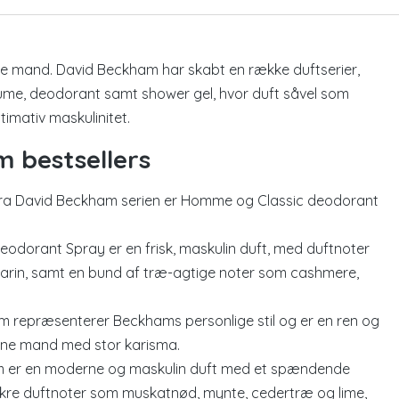
e mand. David Beckham har skabt en række duftserier,
ume, deodorant samt shower gel, hvor duft såvel som
imativ maskulinitet.
 bestsellers
e fra David Beckham serien er Homme og Classic deodorant
orant Spray er en frisk, maskulin duft, med duftnoter
marin, samt en bund af træ-agtige noter som cashmere,
repræsenterer Beckhams personlige stil og er en ren og
erne mand med stor karisma.
am er en moderne og maskulin duft med et spændende
ækre duftnoter som muskatnød, mynte, cedertræ og lime,