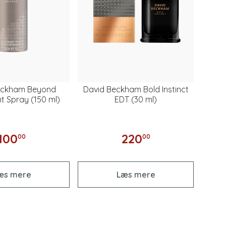
eckham Beyond
David Beckham Bold Instinct
 Spray (150 ml)
EDT (30 ml)
100
220
00
00
æs mere
Læs mere