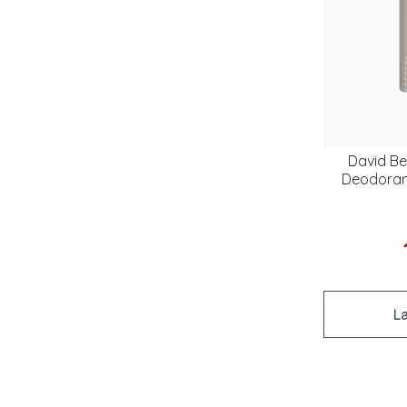
David B
Deodorant
L