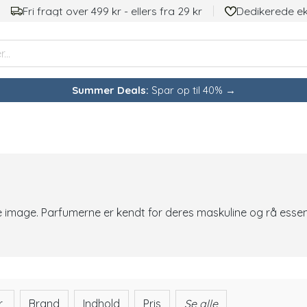
Fri fragt over 499 kr - ellers fra 29 kr
Dedikerede e
Summer Deals:
Spar op til 40% →
age. Parfumerne er kendt for deres maskuline og rå essens,
r
Brand
Indhold
Pris
Se alle