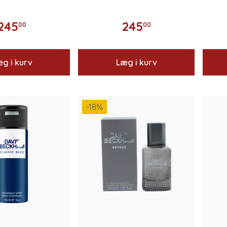
245
245
00
00
g i kurv
Læg i kurv
-18
%