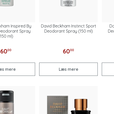
kham Inspired By
David Beckham Instinct Sport
Da
Deodorant Spray
Deodorant Spray (150 ml)
Deo
(150 ml)
60
60
00
00
æs mere
Læs mere