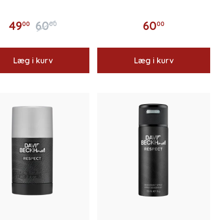
49
60
60
00
00
00
Læg i kurv
Læg i kurv