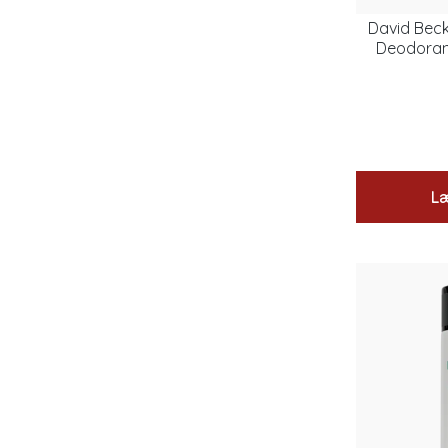
David Beck
Deodorant
Læ