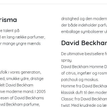
risma
dristighed og den modern
der både indeholder parf
e talent på
emballage symboliserer ult
l en lang række parfumer,
David Beckham
 især mange yngre mænds
De ultimative bestseller
spray.
David Beckham Homme Deod
olk i vores generation,
af citrus, ingefær og ros
d, smukke ydre, dristige
patchouli og moskus.
ldelt David Beckham
Homme fra David Beckham 
tive moderne mand. I 2005
klassisk duft til den mod
cesen af David Beckhams
Classic fra David Beckh
David Beckham parfume,
twist. Med krydrede og l