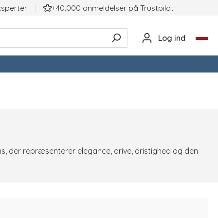
ksperter
+40.000 anmeldelser på TrustpiIot
Log ind
 der repræsenterer elegance, drive, dristighed og den