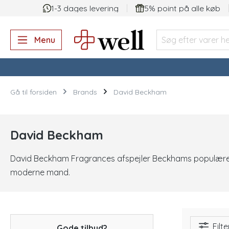
1-3 dages levering
5% point på alle køb
 søgning
Gå til hovednavigation
Menu
Gå til forsiden
Brands
David Beckham
David Beckham
David Beckham Fragrances afspejler Beckhams populære im
moderne mand.
Filte
Gode tilbud?