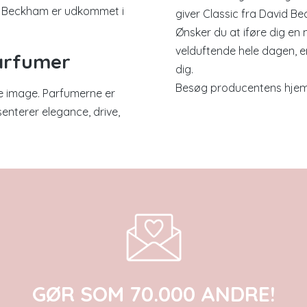
d Beckham er udkommet i
giver Classic fra David Bec
Ønsker du at iføre dig en 
velduftende hele dagen, e
arfumer
dig.
Besøg producentens hje
 image. Parfumerne er
enterer elegance, drive,
GØR SOM 70.000 ANDRE!