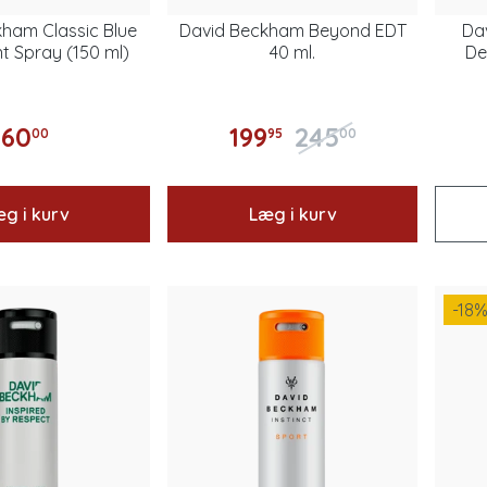
ham Classic Blue
David Beckham Beyond EDT
Da
 Spray (150 ml)
40 ml.
De
60
199
245
00
95
00
g i kurv
Læg i kurv
-18