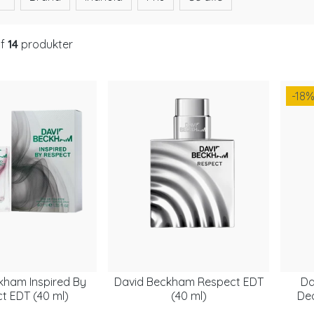
af
14
produkter
-18
kham Inspired By
David Beckham Respect EDT
Da
t EDT (40 ml)
(40 ml)
Deo