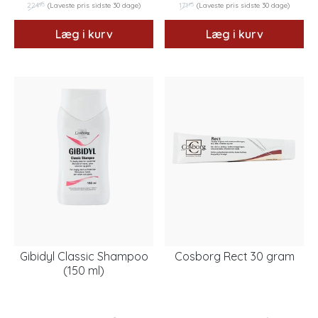
95
75
224
(Laveste pris sidste 30 dage)
171
(Laveste pris sidste 30 dage)
Læg i kurv
Læg i kurv
Gibidyl Classic Shampoo
Cosborg Rect 30 gram
(150 ml)