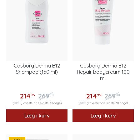
Cosborg Derma B12
Cosborg Derma B12
Shampoo (150 ml)
Repair bodycream 100
ml.
214
269
214
269
95
00
95
00
75
75
201
(Laveste pris sidste 30 dage)
201
(Laveste pris sidste 30 dage)
Læg i kurv
Læg i kurv