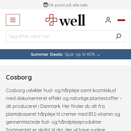
Fri fragt over 499 kr - ellers fra 29 kr
vedindhold
Summer Deals:
Spar op til 40% →
Cosborg
Cosborg udvikler hud- og hårpleje samt kosttilskud
med dokumenteret effekt og naturlige plantestoffer –
alt produceret i Danmark. Her finder du alt fra
plantebaseret hårpleje til cremer med B12-vitamin og
gennemtestede fod- og håndplejeprodukter.
Sortimentet er skabt til dig, der vil have synlige