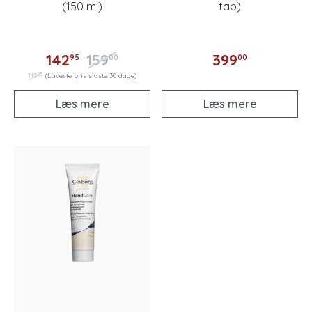
(150 ml)
tab)
142
159
399
95
00
00
25
119
(Laveste pris sidste 30 dage)
Læs mere
Læs mere