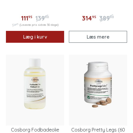
111
139
314
389
95
00
95
00
25
104
(Laveste pris sidste 30 dage)
Læg i kurv
Læs mere
Cosborg Fodbadeolie
Cosborg Pretty Legs (60