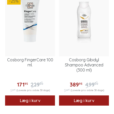
-25
%
Cosborg FingerCare 100
Cosborg Gibidyl
ml.
Shampoo Advanced
(300 ml)
171
229
389
499
95
00
95
00
95
25
171
(Laveste pris sidste 30 dage)
374
(Laveste pris sidste 30 dage)
Læg i kurv
Læg i kurv