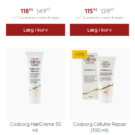
118
149
115
129
95
00
95
00
75
75
111
(Laveste pris sidste 30 dage)
96
(Laveste pris sidste 30 dage)
Læg i kurv
Læg i kurv
-19
%
Cosborg HælCreme 50
Cosborg Cellulite Repair
ml.
(100 ml)