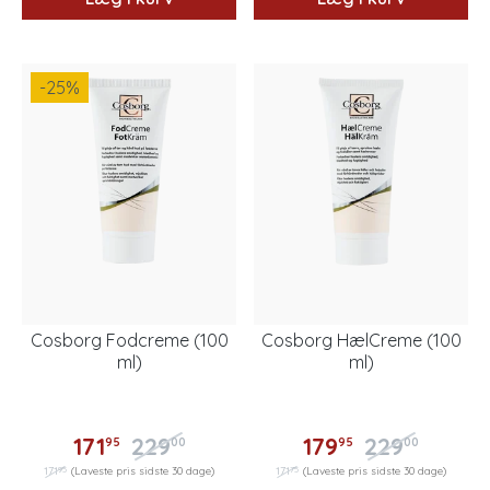
-25
%
Cosborg Fodcreme (100
Cosborg HælCreme (100
ml)
ml)
171
229
179
229
95
00
95
00
95
75
171
(Laveste pris sidste 30 dage)
171
(Laveste pris sidste 30 dage)