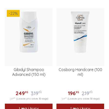
-22
%
Gibidyl Shampoo
Cosborg Handcare (100
Advanced (150 ml)
ml)
249
319
196
219
95
00
95
00
95
25
249
(Laveste pris sidste 30 dage)
164
(Laveste pris sidste 30 dage)
Læg i kurv
Læg i kurv