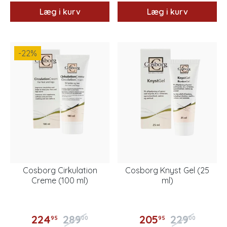
Læg i kurv
Læg i kurv
-22
%
Cosborg Cirkulation
Cosborg Knyst Gel (25
Creme (100 ml)
ml)
224
289
205
229
95
00
95
00