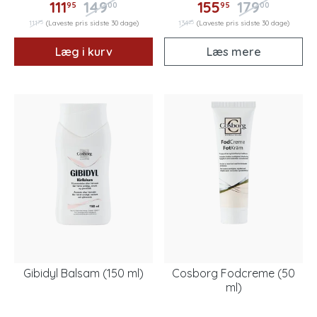
111
149
155
179
95
00
95
00
75
25
111
(Laveste pris sidste 30 dage)
134
(Laveste pris sidste 30 dage)
Læg i kurv
Læs mere
Gibidyl Balsam (150 ml)
Cosborg Fodcreme (50
ml)