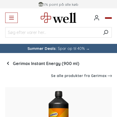
5% point på alle køb
vedindhold
Summer Deals:
Spar op til 40% →
Gerimax Instant Energy (900 ml)
Se alle produkter fra
Gerimax
Spring over billedgalleri
-29
%