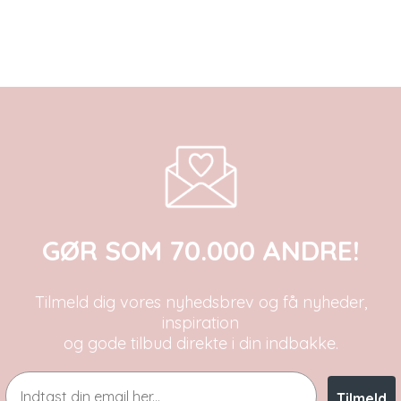
GØR SOM 70.000 ANDRE!
Tilmeld dig vores nyhedsbrev og få nyheder,
inspiration
og gode tilbud direkte i din indbakke.
Email
Tilmeld