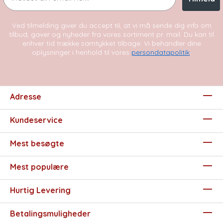
Ved tilmelding giver du accept til, at vi må sende dig info om
tilbud, gaver og nyheder fra vores sortiment pr. mail. Du kan til
enhver tid trække samtykket tilbage. Vi behandler dine
oplysninger i henhold til vores
persondatapolitik
.
Adresse
Kundeservice
Mest besøgte
Mest populære
Hurtig Levering
Betalingsmuligheder