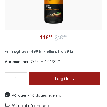
148
210
95
68
Fri fragt over 499 kr - ellers fra 29 kr
Varenummer:
ORKLA-451138171
Læg i kurv
På lager - 1-3 dages levering
5% point på dine køb