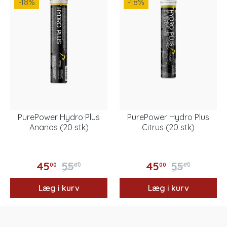
-18
%
-18
%
PurePower Hydro Plus
PurePower Hydro Plus
Ananas (20 stk)
Citrus (20 stk)
45
55
45
55
00
00
00
00
Læg i kurv
Læg i kurv