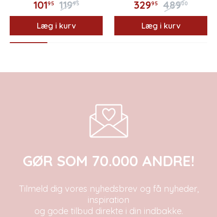
101
119
329
489
95
95
95
00
Læg i kurv
Læg i kurv
GØR SOM 70.000 ANDRE!
Tilmeld dig vores nyhedsbrev og få nyheder,
inspiration
og gode tilbud direkte i din indbakke.