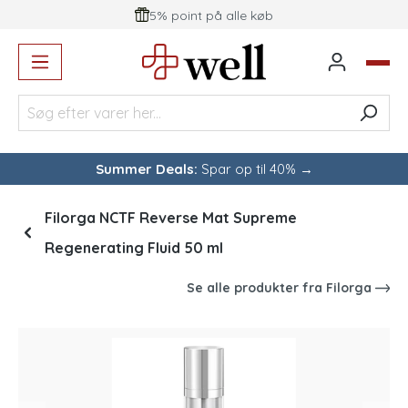
5% point på alle køb
vedindhold
Summer Deals:
Spar op til 40% →
Filorga NCTF Reverse Mat Supreme
Regenerating Fluid 50 ml
Se alle produkter fra
Filorga
Spring over billedgalleri