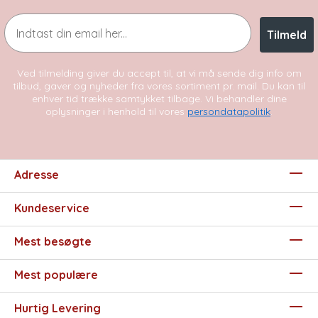
Email
Tilmeld
Ved tilmelding giver du accept til, at vi må sende dig info om
tilbud, gaver og nyheder fra vores sortiment pr. mail. Du kan til
enhver tid trække samtykket tilbage. Vi behandler dine
oplysninger i henhold til vores
persondatapolitik
.
Adresse
Kundeservice
Mest besøgte
Mest populære
Hurtig Levering