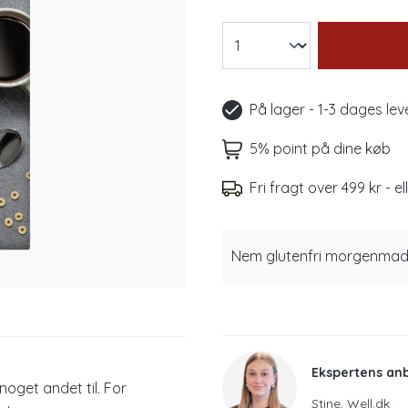
På lager - 1-3 dages lev
5% point på dine køb
Fri fragt over 499 kr - el
Nem glutenfri morgenmad el
Ekspertens an
oget andet til. For
Stine, Well.dk