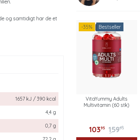
lien.
e og samtidigt har de et
-35
%
Bestseller
VitaYummy Adults
1657 kJ / 390 kcal
Multivitamin (60 stk)
4,4 g
0,7 g
103
159
95
95
72,2 g