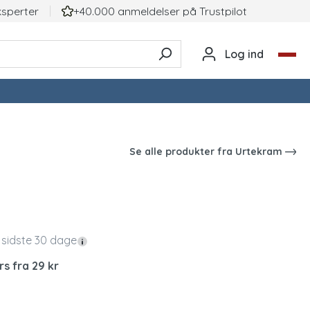
ksperter
+40.000 anmeldelser på TrustpiIot
Log ind
Se alle produkter fra
Urtekram
 sidste 30 dage
rs fra 29 kr