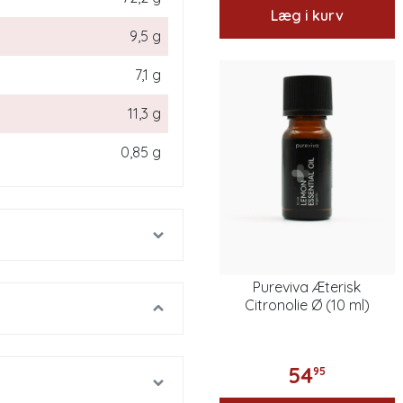
Læg i kurv
9,5 g
7,1 g
11,3 g
0,85 g
Pureviva Æterisk
Citronolie Ø (10 ml)
54
95