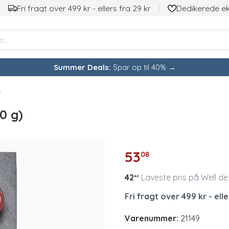
Fri fragt over 499 kr - ellers fra 29 kr
Dedikerede e
Summer Deals:
Spar op til 40% →
r
0 g)
53
08
42
Laveste pris på Well de
46
Fri fragt over 499 kr - elle
Varenummer:
21149