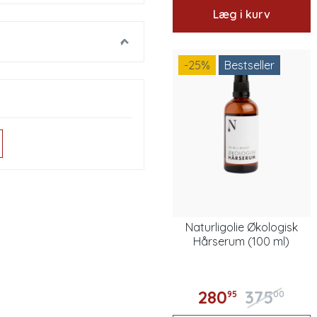
Læg i kurv
-25
%
Bestseller
Naturligolie Økologisk
Hårserum (100 ml)
280
375
95
00