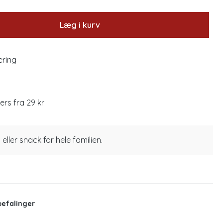
Læg i kurv
ering
lers fra 29 kr
ler snack for hele familien.
befalinger