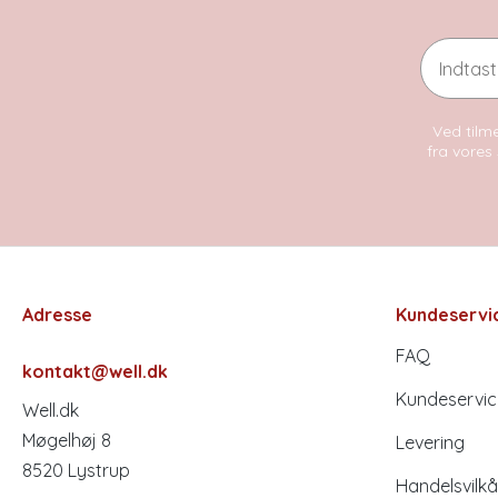
Email
Ved tilme
fra vores 
Adresse
Kundeservi
FAQ
kontakt@well.dk
Kundeservic
Well.dk
Møgelhøj 8
Levering
8520 Lystrup
Handelsvilkå