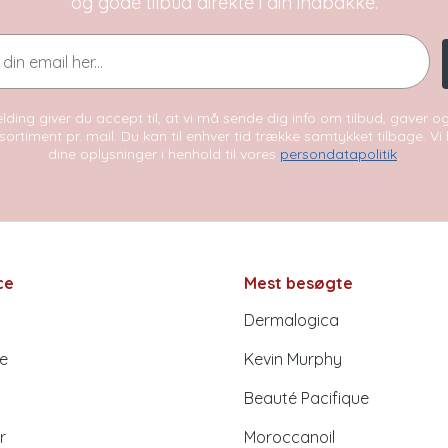
og gode tilbud direkte i din indbakke.
lding giver du accept til, at vi må sende dig info om tilbud, gaver 
sortiment pr. mail. Du kan til enhver tid trække samtykket tilbage. V
dine oplysninger i henhold til vores
persondatapolitik
.
ce
Mest besøgte
Dermalogica
e
Kevin Murphy
Beauté Pacifique
r
Moroccanoil