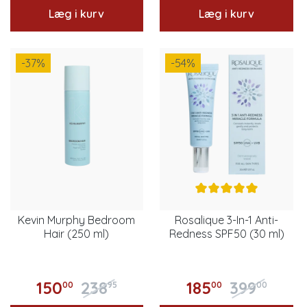
Læg i kurv
Læg i kurv
-37
%
-54
%
Kevin Murphy Bedroom
Rosalique 3-In-1 Anti-
Hair (250 ml)
Redness SPF50 (30 ml)
150
238
185
399
00
95
00
00