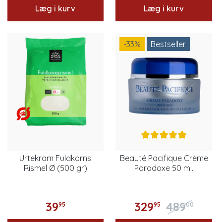
Læg i kurv
Læg i kurv
-33
%
Bestseller
Urtekram Fuldkorns
Beauté Pacifique Crème
Rismel Ø (500 gr)
Paradoxe 50 ml.
39
329
489
95
95
00