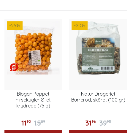
-25
%
-20
%
Biogan Poppet
Natur Drogeriet
hirsekugler Ø let
Burrerod, skåret (100 gr)
krydrede (75 g)
11
15
31
39
92
89
96
95