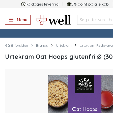
1-3 dages levering
5% point på alle køb
 søgning
Gå til hovednavigation
Menu
Gå til forsiden
Brands
Urtekram
Urtekram Fødevare
Urtekram Oat Hoops glutenfri Ø (30
Spring over billedgalleri