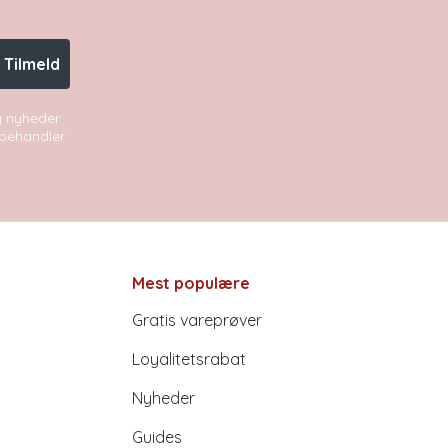
Tilmeld
og nyheder
i behandler
Mest populære
Gratis vareprøver
Loyalitetsrabat
Nyheder
Guides