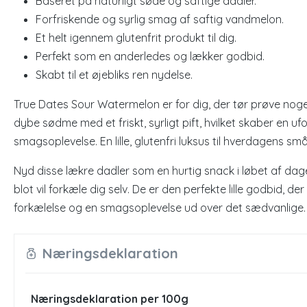
Baseret på naturligt søde og saftige dadler.
Forfriskende og syrlig smag af saftig vandmelon.
Et helt igennem glutenfrit produkt til dig.
Perfekt som en anderledes og lækker godbid.
Skabt til et øjebliks ren nydelse.
True Dates Sour Watermelon er for dig, der tør prøve noge
dybe sødme med et friskt, syrligt pift, hvilket skaber en u
smagsoplevelse. En lille, glutenfri luksus til hverdagens sm
Nyd disse lækre dadler som en hurtig snack i løbet af dagen
blot vil forkæle dig selv. De er den perfekte lille godbid, der
forkælelse og en smagsoplevelse ud over det sædvanlige.
Næringsdeklaration
Næringsdeklaration per 100g