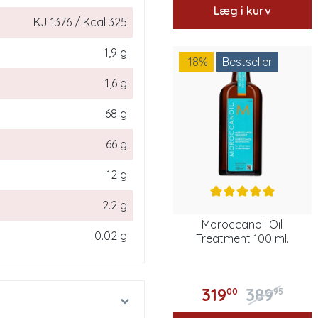
Læg i kurv
KJ 1376 / Kcal 325
1,9 g
-18
%
Bestseller
1,6 g
68 g
66 g
12 g
2.2 g
Moroccanoil Oil
0.02 g
Treatment 100 ml.
319
389
00
95