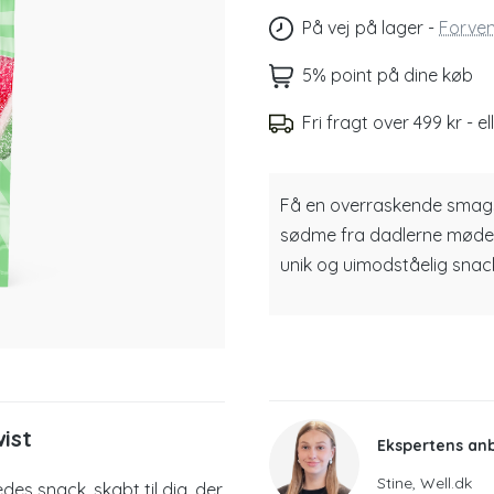
På vej på lager
-
Forven
5% point på dine køb
Fri fragt over 499 kr - el
Få en overraskende smagso
sødme fra dadlerne møder 
unik og uimodståelig snack ti
ist
Ekspertens an
Stine, Well.dk
s snack, skabt til dig, der