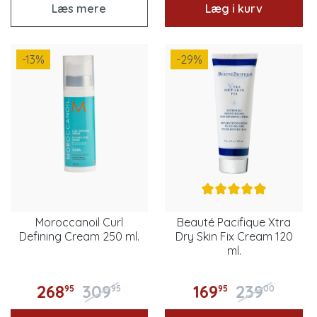
Læs mere
Læg i kurv
-13
%
-29
%
Moroccanoil Curl
Beauté Pacifique Xtra
Defining Cream 250 ml.
Dry Skin Fix Cream 120
ml.
268
309
169
239
95
95
95
00