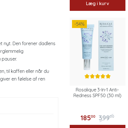
Læg i kurv
-54
%
t nyt. Den forener dadlens
forglemmelig
å pauser.
, til kaffen eller når du
 giver en følelse af ren
Rosalique 3-In-1 Anti-
Redness SPF50 (30 ml)
185
399
00
00