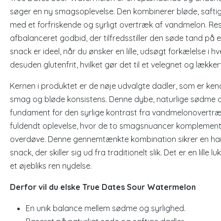
søger en ny smagsoplevelse. Den kombinerer bløde, safti
med et forfriskende og syrligt overtræk af vandmelon. Res
afbalanceret godbid, der tilfredsstiller den søde tand på
snack er ideel, når du ønsker en lille, udsøgt forkælelse i 
desuden glutenfrit, hvilket gør det til et velegnet og lække
Kernen i produktet er de nøje udvalgte dadler, som er ken
smag og bløde konsistens. Denne dybe, naturlige sødme d
fundament for den syrlige kontrast fra vandmelonovertræk
fuldendt oplevelse, hvor de to smagsnuancer komplement
overdøve. Denne gennemtænkte kombination sikrer en h
snack, der skiller sig ud fra traditionelt slik. Det er en lille l
et øjebliks ren nydelse.
Derfor vil du elske True Dates Sour Watermelon
En unik balance mellem sødme og syrlighed.