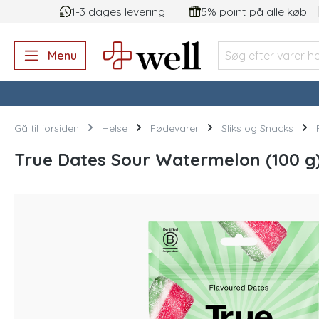
1-3 dages levering
5% point på alle køb
 søgning
Gå til hovednavigation
Menu
Gå til forsiden
Helse
Fødevarer
Sliks og Snacks
True Dates Sour Watermelon (100 g
Spring over billedgalleri