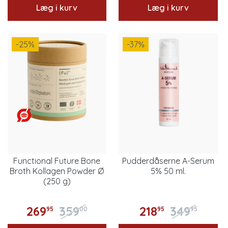
Læg i kurv
Læg i kurv
-25
%
-37
%
Functional Future Bone
Pudderdåserne A-Serum
Broth Kollagen Powder Ø
5% 50 ml.
(250 g)
269
359
218
349
95
00
95
95