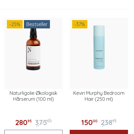
-25
%
Bestseller
-37
%
Naturligolie Økologisk
Kevin Murphy Bedroom
Hårserum (100 ml)
Hair (250 ml)
280
375
150
238
95
00
00
95