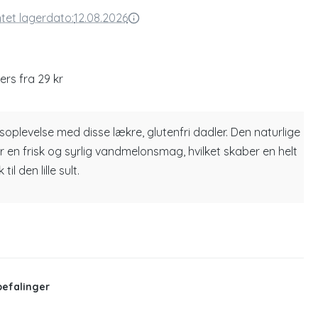
tet lagerdato:
12.08.2026
lers fra 29 kr
plevelse med disse lækre, glutenfri dadler. Den naturlige
en frisk og syrlig vandmelonsmag, hvilket skaber en helt
l den lille sult.
befalinger