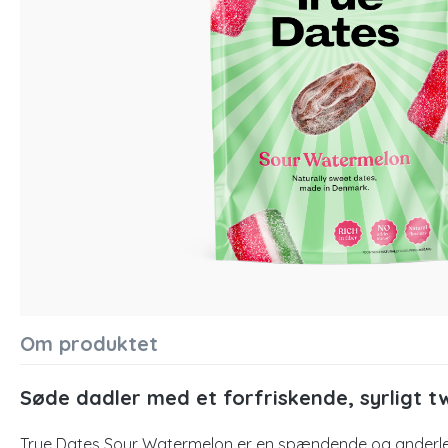
Om produktet
Søde dadler med et forfriskende, syrligt tw
True Dates Sour Watermelon er en spændende og anderlede