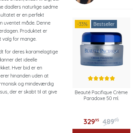
ge dadlers naturlige sødme
ultatet er en perfekt
 en uventet måde. Denne
-33
%
Bestseller
hverdagen. Produktet er
rt valg for mange.
dt for deres karamelagtige
anner det ideelle
ket. Hver bid er en
erer hinanden uden at
armonisk og mindeværdig
uksus, der er skabt til at give
Beauté Pacifique Crème
Paradoxe 50 ml.
329
489
95
00