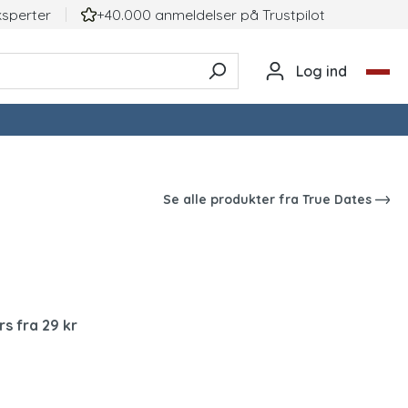
ksperter
+40.000 anmeldelser på TrustpiIot
Log ind
Se alle produkter fra
True Dates
rs fra 29 kr