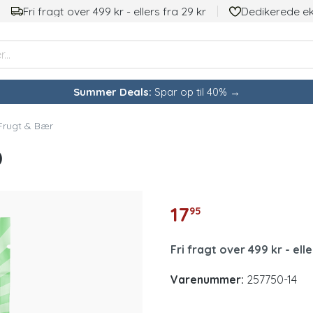
Fri fragt over 499 kr - ellers fra 29 kr
Dedikerede e
Summer Deals:
Spar op til 40% →
Frugt & Bær
)
17
95
Fri fragt over 499 kr - elle
Varenummer:
257750-14