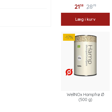
21
28
58
78
Læg i kurv
-17
%
WellNOx Hampfrø Ø
(500 g)