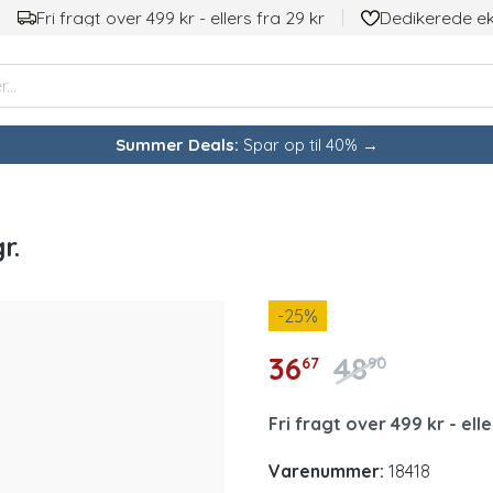
Fri fragt over 499 kr - ellers fra 29 kr
Dedikerede e
Summer Deals:
Spar op til 40% →
r.
-25
%
36
48
67
90
Fri fragt over 499 kr - elle
Varenummer:
18418