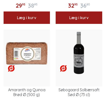
29
38
32
36
95
95
95
50
Læg i kurv
Læg i kurv
Amaranth og Quinoa
Søbogaard Solbærsaft
Brød Ø (500 g)
Sød Ø (73 cl)