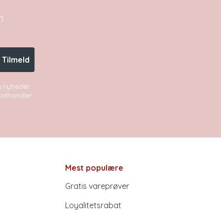
n
Tilmeld
og nyheder
i behandler
Mest populære
Gratis vareprøver
Loyalitetsrabat