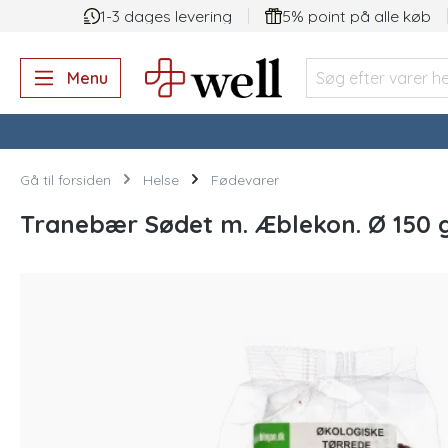
1-3 dages levering
5% point på alle køb
 søgning
Gå til hovednavigation
Menu
Gå til forsiden
Helse
Fødevarer
Tranebær Sødet m. Æblekon. Ø 150 g
Spring over billedgalleri