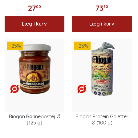
27
73
00
80
Læg i kurv
Læg i kurv
-25
%
-25
%
Biogan Bønnepostej Ø
Biogan Protein Galetter
(125 g)
Ø (100 g)