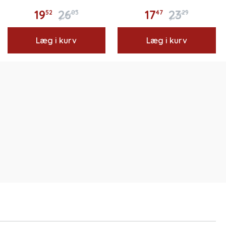
19
26
17
23
52
03
47
29
Læg i kurv
Læg i kurv