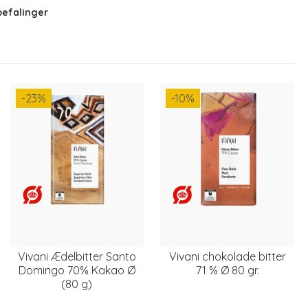
befalinger
-23
%
-10
%
Vivani Ædelbitter Santo
Vivani chokolade bitter
Domingo 70% Kakao Ø
71 % Ø 80 gr.
(80 g)