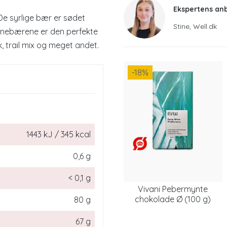
Ekspertens an
e syrlige bær er sødet
Stine, Well.dk
anebærene er den perfekte
k, trail mix og meget andet.
-18
%
1443 kJ / 345 kcal
0,6 g
< 0,1 g
Vivani Pebermynte
chokolade Ø (100 g)
80 g
67 g