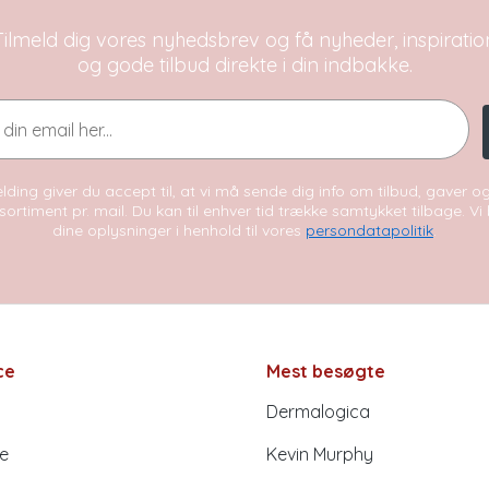
Tilmeld dig vores nyhedsbrev og få nyheder, inspiratio
og gode tilbud direkte i din indbakke.
lding giver du accept til, at vi må sende dig info om tilbud, gaver 
sortiment pr. mail. Du kan til enhver tid trække samtykket tilbage. V
dine oplysninger i henhold til vores
persondatapolitik
.
ce
Mest besøgte
Dermalogica
e
Kevin Murphy