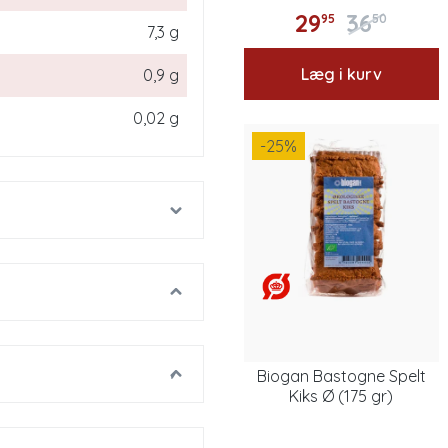
29
36
95
50
7,3 g
Læg i kurv
0,9 g
0,02 g
-25
%
Biogan Bastogne Spelt
Kiks Ø (175 gr)