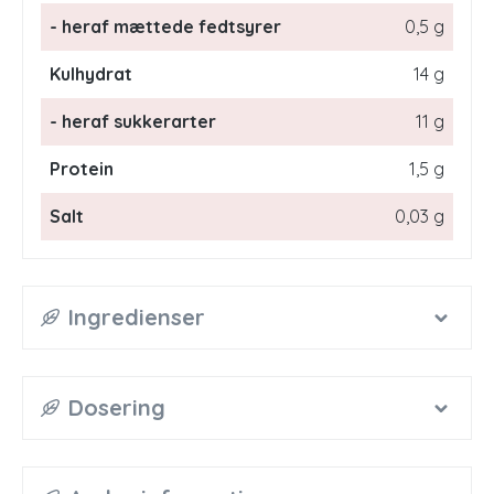
- heraf mættede fedtsyrer
0,5 g
Kulhydrat
14 g
- heraf sukkerarter
11 g
Protein
1,5 g
Salt
0,03 g
Ingredienser
Dosering