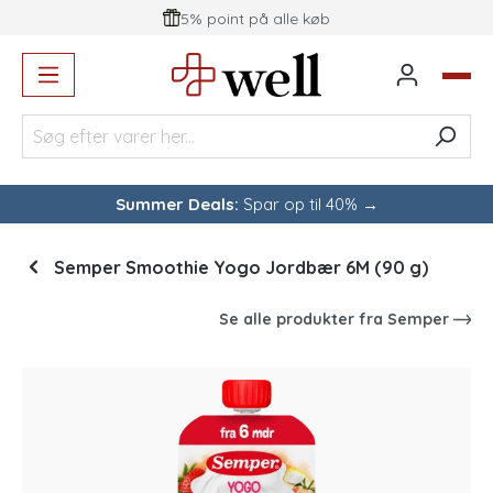
5% point på alle køb
vedindhold
Summer Deals:
Spar op til 40% →
Semper Smoothie Yogo Jordbær 6M (90 g)
Se alle produkter fra
Semper
Spring over billedgalleri