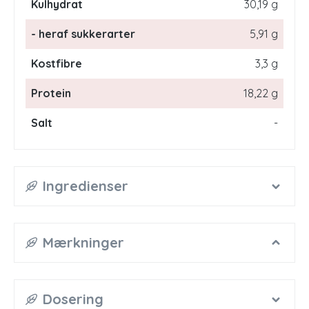
Kulhydrat
30,19 g
- heraf sukkerarter
5,91 g
Kostfibre
3,3 g
Protein
18,22 g
Salt
-
Ingredienser
Mærkninger
Dosering