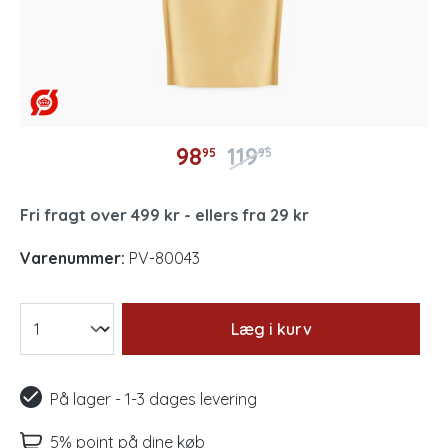
98
119
95
95
Fri fragt over 499 kr - ellers fra 29 kr
Varenummer:
PV-80043
Læg i kurv
På lager - 1-3 dages levering
5% point på dine køb