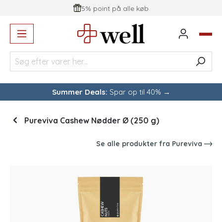
5% point på alle køb
vedindhold
Summer Deals:
Spar op til 40% →
Pureviva Cashew Nødder Ø (250 g)
Se alle produkter fra
Pureviva
Spring over billedgalleri