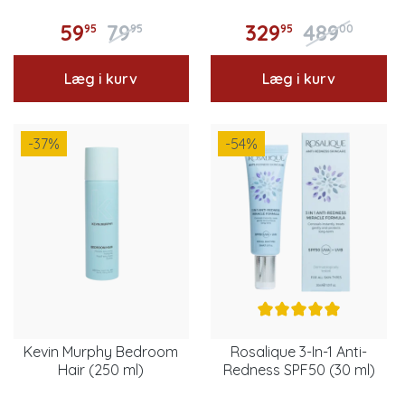
59
79
329
489
95
95
95
00
Læg i kurv
Læg i kurv
-37
%
-54
%
Kevin Murphy Bedroom
Rosalique 3-In-1 Anti-
Hair (250 ml)
Redness SPF50 (30 ml)