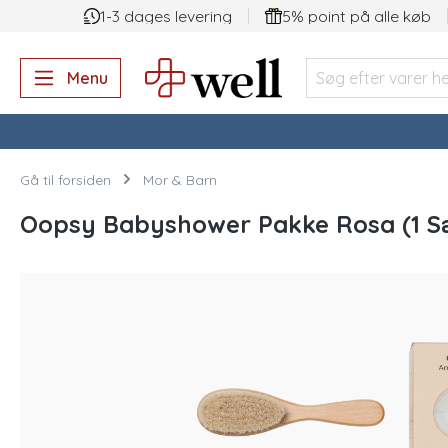
1-3 dages levering
5% point på alle køb
 søgning
Gå til hovednavigation
Menu
Gå til forsiden
Mor & Barn
Oopsy Babyshower Pakke Rosa (1 S
Spring over billedgalleri