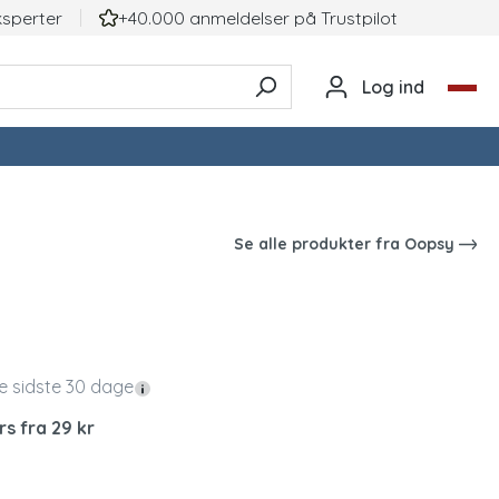
ksperter
+40.000 anmeldelser på TrustpiIot
Log ind
Se alle produkter fra
Oopsy
de sidste 30 dage
rs fra 29 kr