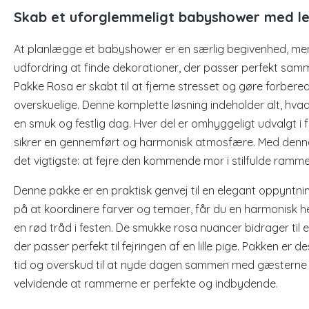
Skab et uforglemmeligt babyshower med l
At planlægge et babyshower er en særlig begivenhed, me
udfordring at finde dekorationer, der passer perfekt s
Pakke Rosa er skabt til at fjerne stresset og gøre forbere
overskuelige. Denne komplette løsning indeholder alt, hva
en smuk og festlig dag. Hver del er omhyggeligt udvalgt i f
sikrer en gennemført og harmonisk atmosfære. Med denn
det vigtigste: at fejre den kommende mor i stilfulde ramme
Denne pakke er en praktisk genvej til en elegant oppyntning
på at koordinere farver og temaer, får du en harmonisk h
en rød tråd i festen. De smukke rosa nuancer bidrager til e
der passer perfekt til fejringen af en lille pige. Pakken er de
tid og overskud til at nyde dagen sammen med gæsterne
velvidende at rammerne er perfekte og indbydende.