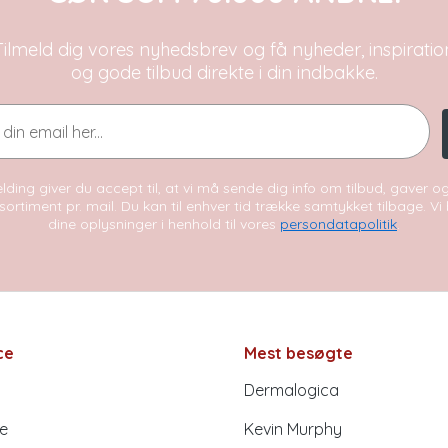
Tilmeld dig vores nyhedsbrev og få nyheder, inspiratio
og gode tilbud direkte i din indbakke.
lding giver du accept til, at vi må sende dig info om tilbud, gaver 
sortiment pr. mail. Du kan til enhver tid trække samtykket tilbage. V
dine oplysninger i henhold til vores
persondatapolitik
.
ce
Mest besøgte
Dermalogica
e
Kevin Murphy