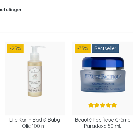
befalinger
-25
%
-33
%
Bestseller
Lille Kanin Bad & Baby
Beauté Pacifique Crème
Olie 100 ml.
Paradoxe 50 ml.