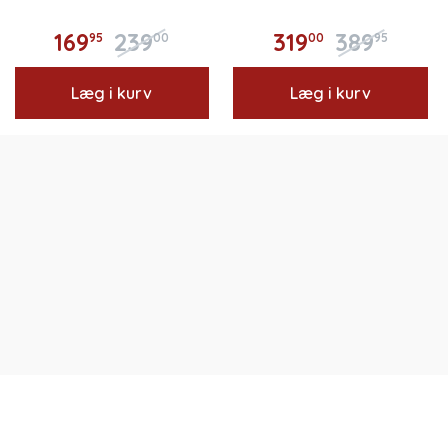
169
239
319
389
95
00
00
95
Læg i kurv
Læg i kurv