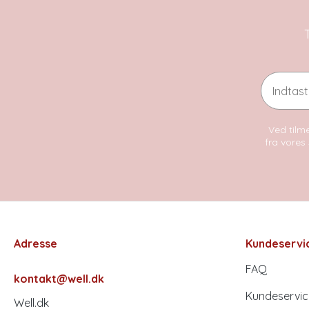
Email
Ved tilme
fra vores 
Adresse
Kundeservi
FAQ
kontakt@well.dk
Kundeservic
Well.dk