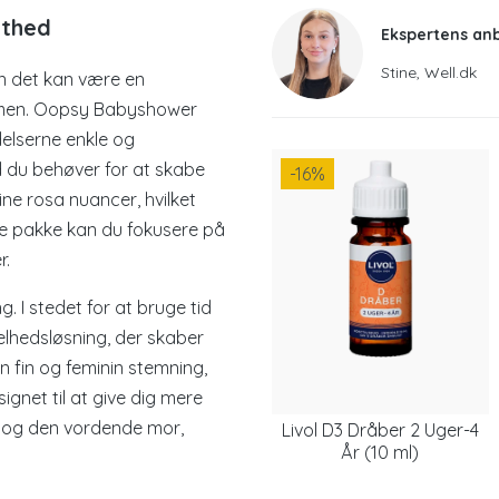
ethed
Ekspertens an
Stine, Well.dk
n det kan være en
ammen. Oopsy Babyshower
delserne enkle og
d du behøver for at skabe
-16
%
ine rosa nuancer, hvilket
e pakke kan du fokusere på
r.
. I stedet for at bruge tid
elhedsløsning, der skaber
n fin og feminin stemning,
signet til at give dig mere
 og den vordende mor,
Livol D3 Dråber 2 Uger-4
År (10 ml)