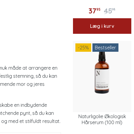
37
45
95
14
Læg i kurv
-25
%
Bestseller
muk måde at arrangere en
estlig stemning, så du kan
mmende mor og jeres
g skabe en indbydende
atchende pynt, så du kan
Naturligolie Økologisk
g med et stilfuldt resultat.
Hårserum (100 ml)