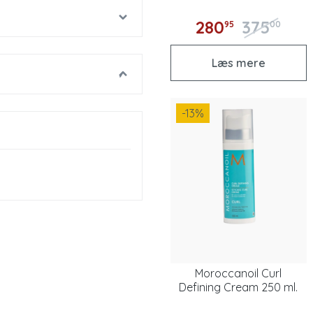
280
375
95
00
Læs mere
-13
%
Moroccanoil Curl
Defining Cream 250 ml.