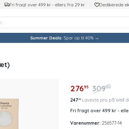
Fri fragt over 499 kr - ellers fra 29 kr
Dedikerede e
Summer Deals:
Spar op til 40% →
æt)
276
309
95
00
247
Laveste pris på Well 
20
Fri fragt over 499 kr - elle
Varenummer:
256577-14