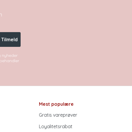
n
Tilmeld
og nyheder
i behandler
Mest populære
Gratis vareprøver
Loyalitetsrabat