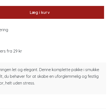
Læg i kurv
ering
lers fra 29 kr
ngen let og elegant. Denne komplette pakke i smukke
t, du behøver for at skabe en uforglemmelig og festlig
, helt uden stress.