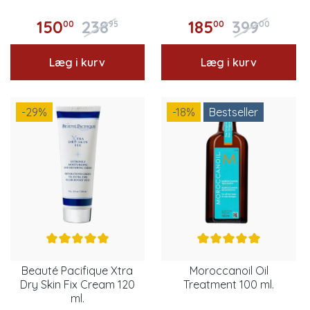
150
238
185
399
00
95
00
00
Læg i kurv
Læg i kurv
-29
%
-18
%
Bestseller
Beauté Pacifique Xtra
Moroccanoil Oil
Dry Skin Fix Cream 120
Treatment 100 ml.
ml.