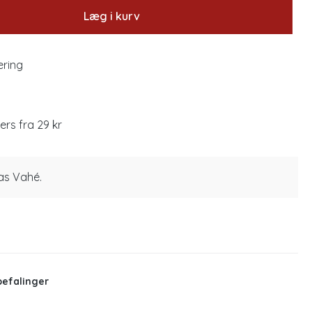
Læg i kurv
ering
lers fra 29 kr
las Vahé.
befalinger