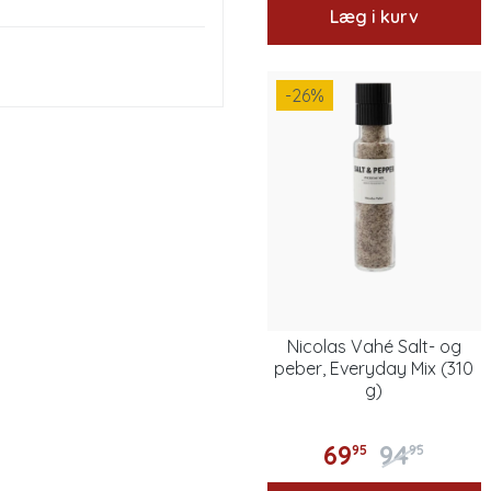
Læg i kurv
-26
%
Nicolas Vahé Salt- og
peber, Everyday Mix (310
g)
69
94
95
95