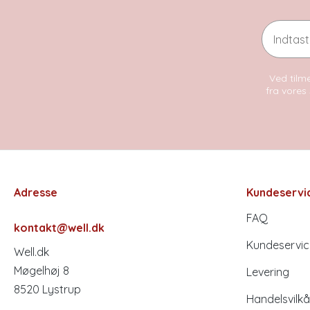
Email
Ved tilme
fra vores 
Adresse
Kundeservi
FAQ
kontakt@well.dk
Kundeservic
Well.dk
Møgelhøj 8
Levering
8520 Lystrup
Handelsvilkå