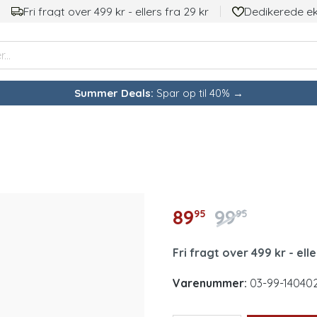
Fri fragt over 499 kr - ellers fra 29 kr
Dedikerede e
Summer Deals:
Spar op til 40% →
89
99
95
95
Fri fragt over 499 kr - elle
Varenummer:
03-99-14040