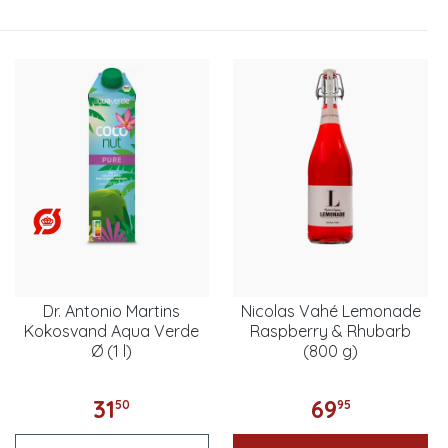
Dr. Antonio Martins
Nicolas Vahé Lemonade
Kokosvand Aqua Verde
Raspberry & Rhubarb
Ø (1 l)
(800 g)
31
69
50
95