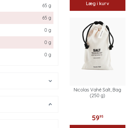
Læg i kurv
65 g
65 g
0 g
0 g
0 g
Nicolas Vahé Salt, Bag
(250 g)
59
95