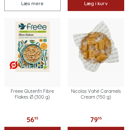
Læs mere
Læg i kurv
Freee Glutenfri Fibre
Nicolas Vahé Caramels
Flakes Ø (300 g)
Cream (150 g)
56
79
95
95