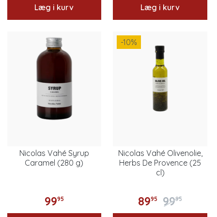
Læg i kurv
Læg i kurv
-10
%
Nicolas Vahé Syrup
Nicolas Vahé Olivenolie,
Caramel (280 g)
Herbs De Provence (25
cl)
99
89
99
95
95
95