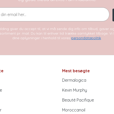
lding giver du accept til, at vi må sende dig info om tilbud, gaver 
sortiment pr. mail. Du kan til enhver tid trække samtykket tilbage. V
dine oplysninger i henhold til vores
persondatapolitik
.
ce
Mest besøgte
Dermalogica
e
Kevin Murphy
Beauté Pacifique
r
Moroccanoil