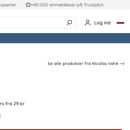
ksperter
+40.000 anmeldelser på TrustpiIot
Log ind
Se alle produkter fra
Nicolas Vahé
rs fra 29 kr
2