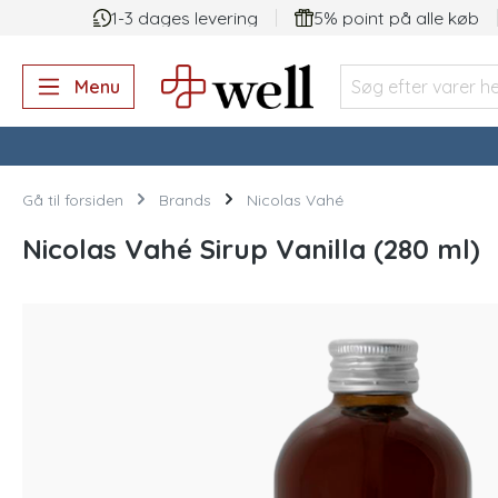
1-3 dages levering
5% point på alle køb
 søgning
Gå til hovednavigation
Menu
Gå til forsiden
Brands
Nicolas Vahé
Nicolas Vahé Sirup Vanilla (280 ml)
Spring over billedgalleri