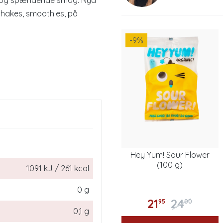
 ny og spændende smag. Nyd
lkshakes, smoothies, på
-9
%
Hey Yum! Sour Flower
(100 g)
1091 kJ / 261 kcal
0 g
21
24
95
00
0,1 g