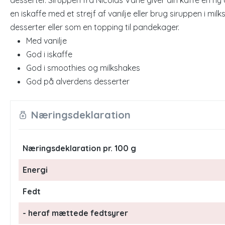
desserter. Siruppen fra Nicolas Vahe giver din kaffe en
en iskaffe med et strejf af vanilje eller brug siruppen i mi
desserter eller som en topping til pandekager.
Med vanilje
God i iskaffe
God i smoothies og milkshakes
God på alverdens desserter
Næringsdeklaration
Næringsdeklaration pr. 100 g
Energi
Fedt
- heraf mættede fedtsyrer