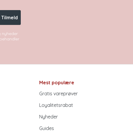
Tilmeld
og nyheder
i behandler
Mest populære
Gratis vareprøver
Loyalitetsrabat
Nyheder
Guides