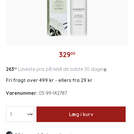
329
00
263
Laveste pris på Well de sidste 30 dage
20
Fri fragt over 499 kr - ellers fra 29 kr
Varenummer:
03-99-142787
Læg i kurv