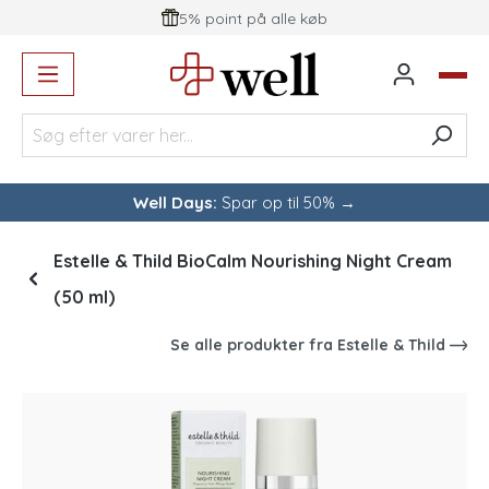
5% point på alle køb
vedindhold
Well Days:
Spar op til 50% →
Estelle & Thild BioCalm Nourishing Night Cream
(50 ml)
Se alle produkter fra
Estelle & Thild
Spring over billedgalleri