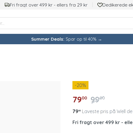
Fri fragt over 499 kr - ellers fra 29 kr
Dedikerede e
Summer Deals:
Spar op til 40% →
-20
%
79
99
00
00
79
Laveste pris på Well de
00
Fri fragt over 499 kr - elle