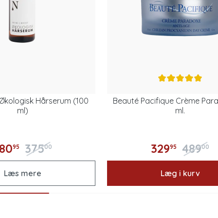
e Økologisk Hårserum (100
Beauté Pacifique Crème Par
ml)
ml.
80
375
329
489
95
00
95
00
Læs mere
Læg i kurv