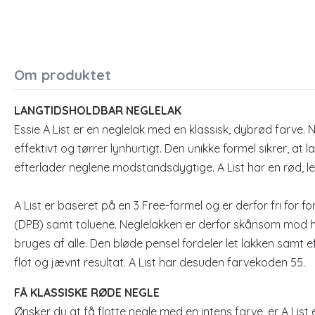
Om produktet
LANGTIDSHOLDBAR NEGLELAK
Essie A List er en neglelak med en klassisk, dybrød farve.
effektivt og tørrer lynhurtigt. Den unikke formel sikrer, at l
efterlader neglene modstandsdygtige. A List har en rød, le
A List er baseret på en 3 Free-formel og er derfor fri for 
(DPB) samt toluene. Neglelakken er derfor skånsom mod h
bruges af alle. Den bløde pensel fordeler let lakken samt 
flot og jævnt resultat. A List har desuden farvekoden 55.
FÅ KLASSISKE RØDE NEGLE
Ønsker du at få flotte negle med en intens farve, er A List