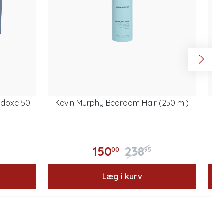
adoxe 50
Kevin Murphy Bedroom Hair (250 ml)
R
150
238
00
95
Læg i kurv