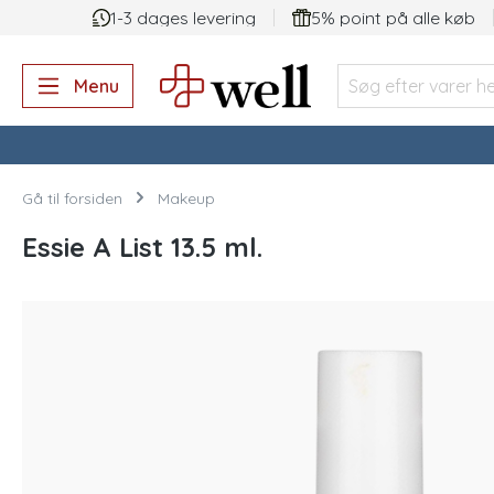
1-3 dages levering
5% point på alle køb
 søgning
Gå til hovednavigation
Menu
Gå til forsiden
Makeup
Essie A List 13.5 ml.
Spring over billedgalleri