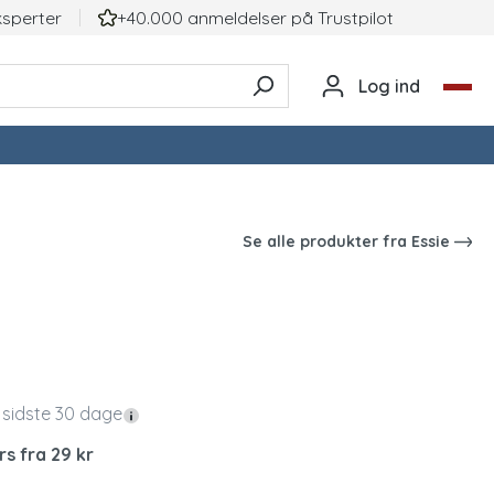
ksperter
+40.000 anmeldelser på TrustpiIot
Log ind
Se alle produkter fra
Essie
 sidste 30 dage
rs fra 29 kr