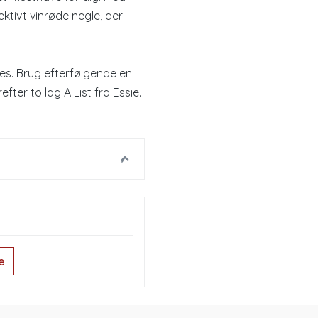
ektivt vinrøde negle, der
es. Brug efterfølgende en
ter to lag A List fra Essie.
e