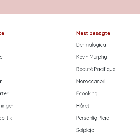
ce
Mest besøgte
Dermalogica
e
Kevin Murphy
Beauté Pacifique
r
Moroccanoil
rter
Ecooking
ninger
Håret
litik
Personlig Pleje
Solpleje