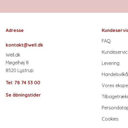
Adresse
Kundeservi
FAQ
kontakt@well.dk
Kundeservic
Well.dk
Møgelhøj 8
Levering
8520 Lystrup
Handelsvilkå
Tel: 78 74 53 00
Vores ekspe
Se åbningstider
Tilbagetræk
Persondatapo
Cookies