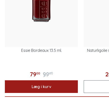
Essie Bordeaux 13.5 ml.
Naturligoli
79
99
2
00
00
Læg i kurv