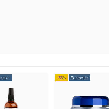
seller
-33
%
Bestseller