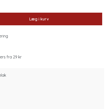
Læg i kurv
ering
lers fra 29 kr
elak