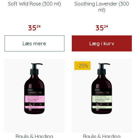
Soft Wild Rose (300 ml)
Soothing Lavender (300
ml)
35
35
24
24
Læs mere
Læg i kurv
-25
%
Baylis & Harding
Baylis & Harding