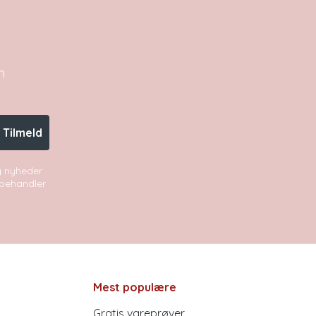
n
Tilmeld
og nyheder
i behandler
Mest populære
Gratis vareprøver