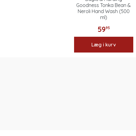
Goodness Tonka Bean &
Neroli Hand Wash (500
ml)
59
95
Læg i kurv