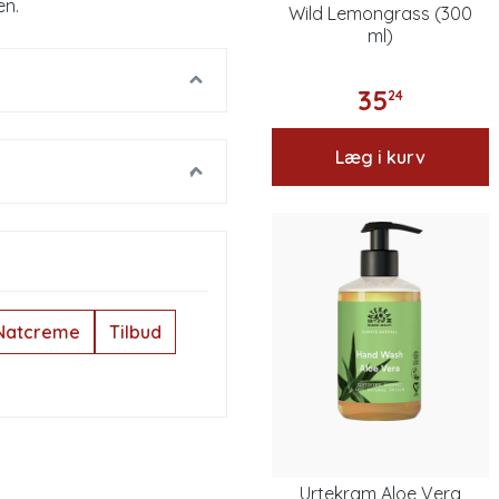
en.
Wild Lemongrass (300
ml)
35
24
Læg i kurv
Natcreme
Tilbud
Urtekram Aloe Vera