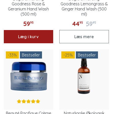
Goodness Rose &
Goodness Lemongrass &
Geranium Hand Wash
Ginger Hand Wash (500
(500 ml)
ml)
59
44
59
95
95
95
Læg i kurv
Læs mere
-33
%
Bestseller
-25
%
Bestseller
Beauté Pacifique Crème
Naturligolie Økologisk