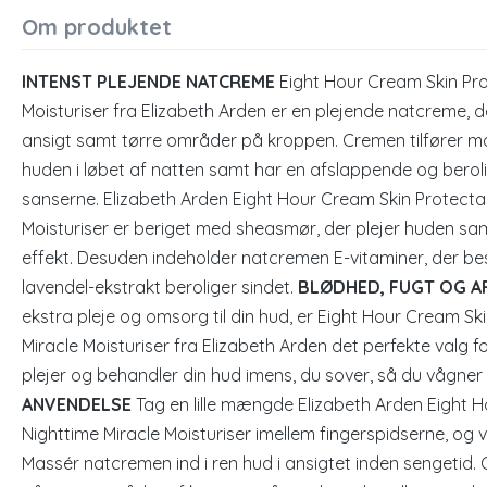
Om produktet
INTENST PLEJENDE NATCREME
Eight Hour Cream Skin Pro
Moisturiser fra Elizabeth Arden er en plejende natcreme, 
ansigt samt tørre områder på kroppen. Cremen tilfører mas
huden i løbet af natten samt har en afslappende og berol
sanserne. Elizabeth Arden Eight Hour Cream Skin Protecta
Moisturiser er beriget med sheasmør, der plejer huden s
effekt. Desuden indeholder natcremen E-vitaminer, der be
lavendel-ekstrakt beroliger sindet.
BLØDHED, FUGT OG A
ekstra pleje og omsorg til din hud, er Eight Hour Cream Sk
Miracle Moisturiser fra Elizabeth Arden det perfekte valg
plejer og behandler din hud imens, du sover, så du vågner op
ANVENDELSE
Tag en lille mængde Elizabeth Arden Eight 
Nighttime Miracle Moisturiser imellem fingerspidserne, og 
Massér natcremen ind i ren hud i ansigtet inden sengeti