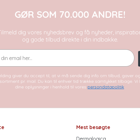
GØR SOM 70.000 ANDRE!
Tilmeld dig vores nyhedsbrev og få nyheder, inspiratio
og gode tilbud direkte i din indbakke.
lding giver du accept til, at vi må sende dig info om tilbud, gaver 
sortiment pr. mail. Du kan til enhver tid trække samtykket tilbage. V
dine oplysninger i henhold til vores
persondatapolitik
.
ce
Mest besøgte
Dermalogica