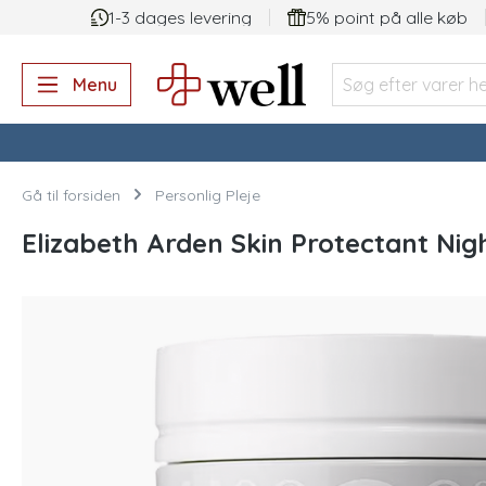
1-3 dages levering
5% point på alle køb
 søgning
Gå til hovednavigation
Menu
Gå til forsiden
Personlig Pleje
Elizabeth Arden Skin Protectant Nigh
Spring over billedgalleri