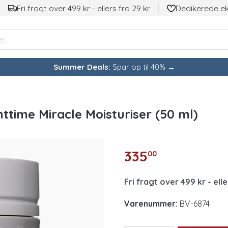
Fri fragt over 499 kr - ellers fra 29 kr
Dedikerede e
Summer Deals:
Spar op til 40% →
ttime Miracle Moisturiser (50 ml)
335
00
Fri fragt over 499 kr - elle
Varenummer:
BV-6874