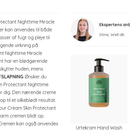
tectant Nighttime Miracle
Ekspertens an
der kan anvendes til både
Stine, Well.dk
ser af fugt og pleje til
igende virkning på
nt Nighttime Miracle
amt har en blødgørende
skytter huden, imens
FSLAPNING
Ønsker du
in Protectant Nighttime
 for dig. Den nærende creme
 til et silkeblødt resultat.
Hour Cream Skin Protectant
varm cremen blidt op.
d. Cremen kan også anvendes
Urtekram Hand Wash