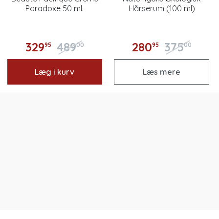
Paradoxe 50 ml.
Hårserum (100 ml)
329
489
280
375
95
00
95
00
Læg i kurv
Læs mere