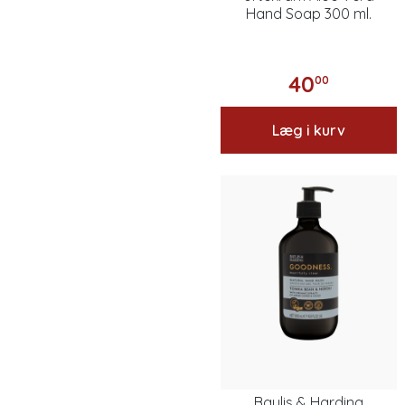
Hand Soap 300 ml.
40
00
Læg i kurv
Baylis & Harding