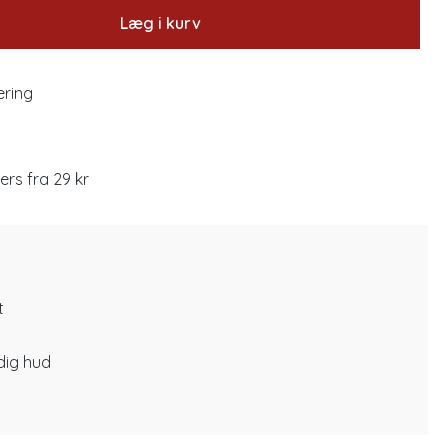
Læg i kurv
ering
lers fra 29 kr
t
dig hud