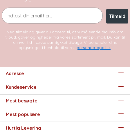
Email
Tilmeld
Ved tilmelding giver du accept til, at vi må sende dig info om
tilbud, gaver og nyheder fra vores sortiment pr. mail. Du kan til
enhver tid trække samtykket tilbage. Vi behandler dine
oplysninger i henhold til vores
persondatapolitik
.
Adresse
Kundeservice
Mest besøgte
Mest populære
Hurtig Levering