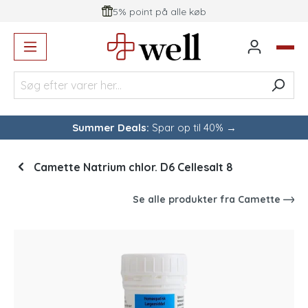
5% point på alle køb
vedindhold
Summer Deals:
Spar op til 40% →
Camette Natrium chlor. D6 Cellesalt 8
Se alle produkter fra
Camette
Spring over billedgalleri