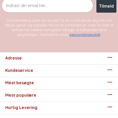
Email
Tilmeld
Ved tilmelding giver du accept til, at vi må sende dig info om
tilbud, gaver og nyheder fra vores sortiment pr. mail. Du kan til
enhver tid trække samtykket tilbage. Vi behandler dine
oplysninger i henhold til vores
persondatapolitik
.
Adresse
Kundeservice
Mest besøgte
Mest populære
Hurtig Levering