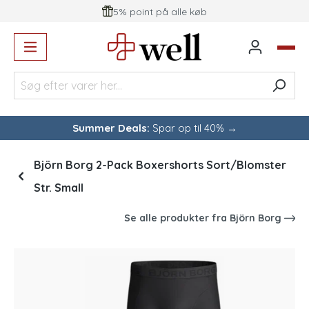
5% point på alle køb
vedindhold
Summer Deals:
Spar op til 40% →
Björn Borg 2-Pack Boxershorts Sort/Blomster
Str. Small
Se alle produkter fra
Björn Borg
Spring over billedgalleri