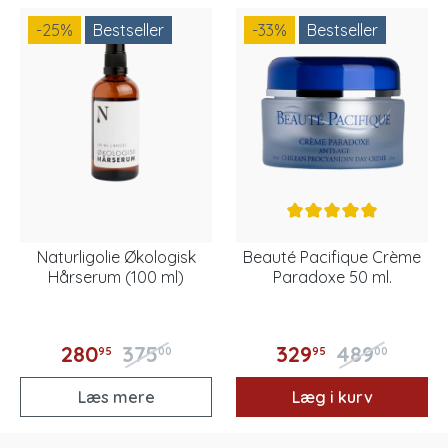
-25
%
Bestseller
-33
%
Bestseller
Naturligolie Økologisk
Beauté Pacifique Crème
Hårserum (100 ml)
Paradoxe 50 ml.
280
375
329
489
95
00
95
00
Læs mere
Læg i kurv