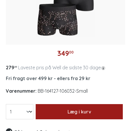
349
00
279
Laveste pris på Well de sidste 30 dage
20
Fri fragt over 499 kr - ellers fra 29 kr
Varenummer:
BB-164127-106032-Small
Læg i kurv