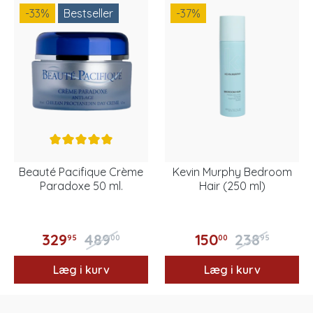
-33
%
Bestseller
-37
%
Beauté Pacifique Crème
Kevin Murphy Bedroom
Paradoxe 50 ml.
Hair (250 ml)
329
489
150
238
95
00
00
95
Læg i kurv
Læg i kurv