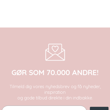
GØR SOM 70.000 ANDRE!
Tilmeld dig vores nyhedsbrev og få nyheder,
inspiration
og gode tilbud direkte i din indbakke.
Email