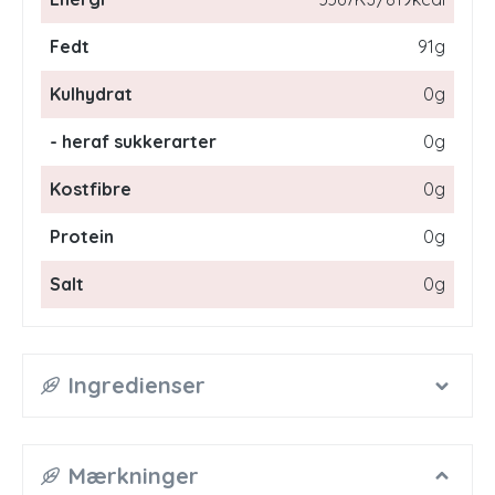
Fedt
91g
Kulhydrat
0g
- heraf sukkerarter
0g
Kostfibre
0g
Protein
0g
Salt
0g
Ingredienser
Mærkninger