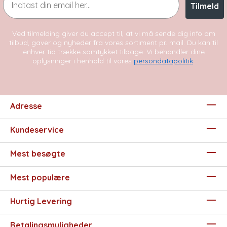
Tilmeld
Ved tilmelding giver du accept til, at vi må sende dig info om
tilbud, gaver og nyheder fra vores sortiment pr. mail. Du kan til
enhver tid trække samtykket tilbage. Vi behandler dine
oplysninger i henhold til vores
persondatapolitik
.
Adresse
Kundeservice
Mest besøgte
Mest populære
Hurtig Levering
Betalingsmuligheder