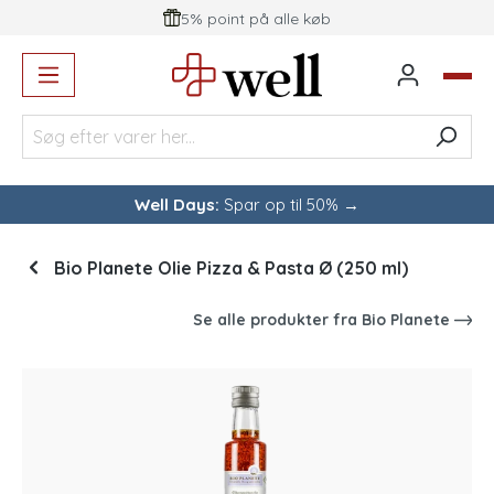
5% point på alle køb
vedindhold
Well Days:
Spar op til 50% →
Bio Planete Olie Pizza & Pasta Ø (250 ml)
Se alle produkter fra
Bio Planete
Spring over billedgalleri