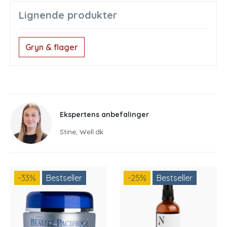
Lignende produkter
Gryn & flager
Ekspertens anbefalinger
Stine, Well.dk
-33
%
Bestseller
-25
%
Bestseller