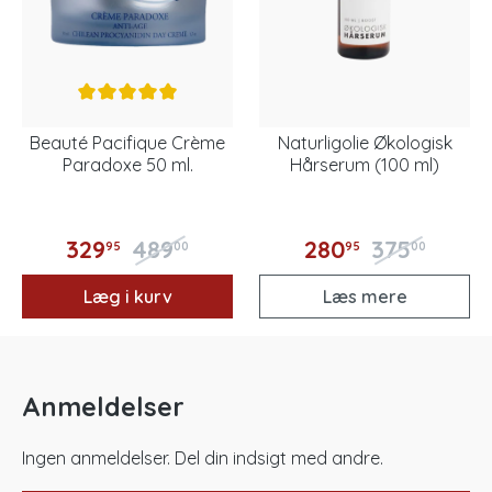
Beauté Pacifique Crème
Naturligolie Økologisk
Paradoxe 50 ml.
Hårserum (100 ml)
329
489
280
375
95
00
95
00
Læg i kurv
Læs mere
Anmeldelser
Ingen anmeldelser. Del din indsigt med andre.