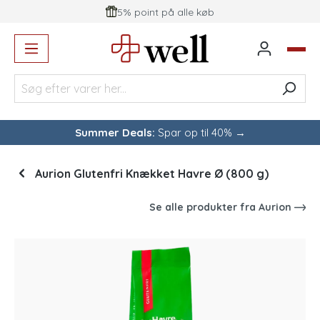
5% point på alle køb
vedindhold
Summer Deals:
Spar op til 40% →
Aurion Glutenfri Knækket Havre Ø (800 g)
Se alle produkter fra
Aurion
Spring over billedgalleri