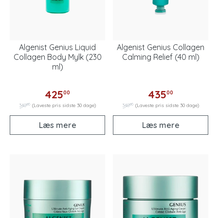
Algenist Genius Liquid
Algenist Genius Collagen
Collagen Body Mylk (230
Calming Relief (40 ml)
ml)
425
435
00
00
00
00
340
(Laveste pris sidste 30 dage)
348
(Laveste pris sidste 30 dage)
Læs mere
Læs mere