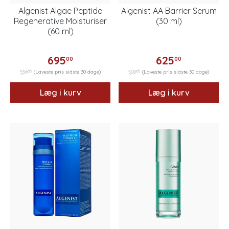
Algenist Algae Peptide
Algenist AA Barrier Serum
Regenerative Moisturiser
(30 ml)
(60 ml)
695
625
00
00
00
00
556
(Laveste pris sidste 30 dage)
500
(Laveste pris sidste 30 dage)
Læg i kurv
Læg i kurv