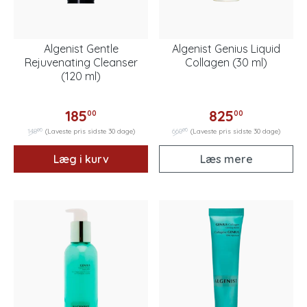
Algenist Gentle
Algenist Genius Liquid
Rejuvenating Cleanser
Collagen (30 ml)
(120 ml)
185
825
00
00
00
00
148
(Laveste pris sidste 30 dage)
660
(Laveste pris sidste 30 dage)
Læg i kurv
Læs mere