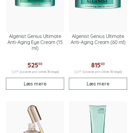
Algenist Genius Ultimate
Algenist Genius Ultimate
Anti-Aging Eye Cream (15
Anti-Aging Cream (60 ml)
ml)
525
815
00
00
00
00
420
(Laveste pris sidste 30 dage)
652
(Laveste pris sidste 30 dage)
Læs mere
Læs mere