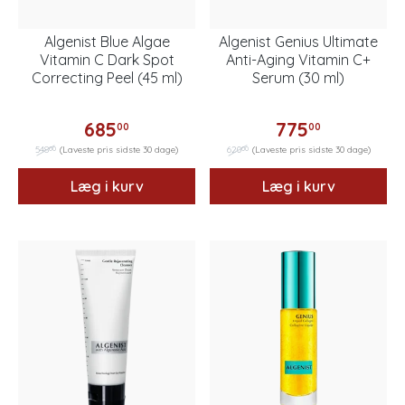
Algenist Blue Algae
Algenist Genius Ultimate
Vitamin C Dark Spot
Anti-Aging Vitamin C+
Correcting Peel (45 ml)
Serum (30 ml)
685
775
00
00
00
00
548
(Laveste pris sidste 30 dage)
620
(Laveste pris sidste 30 dage)
Læg i kurv
Læg i kurv