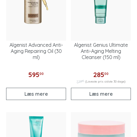
Algenist Advanced Anti-
Algenist Genius Ultimate
Aging Repairing Oil (30
Anti-Aging Melting
ml)
Cleanser (150 ml)
595
285
00
00
00
228
(Laveste pris sidste 30 dage)
Læs mere
Læs mere