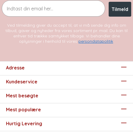
Email
Tilmeld
Ved tilmelding giver du accept til, at vi må sende dig info om
tilbud, gaver og nyheder fra vores sortiment pr. mail. Du kan til
enhver tid trække samtykket tilbage. Vi behandler dine
oplysninger i henhold til vores
persondatapolitik
.
Adresse
Kundeservice
Mest besøgte
Mest populære
Hurtig Levering