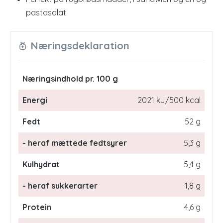
pastasalat
Næringsdeklaration
Næringsindhold pr. 100 g
Energi
2021 kJ/500 kcal
Fedt
52 g
- heraf mættede fedtsyrer
5,3 g
Kulhydrat
5,4 g
- heraf sukkerarter
1,8 g
Protein
4,6 g