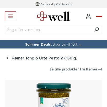
5% point på alle køb
vedindhold
Summer Deals:
Spar op til 40% →
Rømer Tang & Urte Pesto Ø (180 g)
Se alle produkter fra
Rømer
Spring over billedgalleri